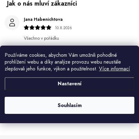
Jana Habenichtova
10.8.2026
Všechno v pořádku
Věra Karkošová
Používáme cookies, abychom Vám umožnili pohodlné
10.8.2026
prohlížení webu a díky analýze provozu webu neustále
zlepšovali jeho funkce, výkon a použitelnost.
Více informací
Miroslav Lamper
10.8.2026
Nastavení
Květa Krejskova
10.8.2026
Souhlasím
Zobrazit další hodnocení