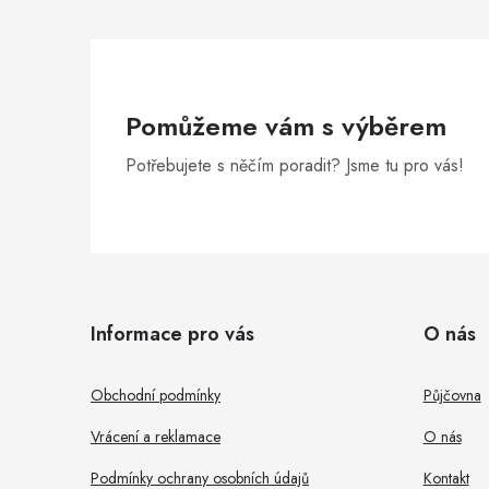
Pomůžeme vám s výběrem
Potřebujete s něčím poradit? Jsme tu pro vás!
Z
á
Informace pro vás
O nás
p
a
Obchodní podmínky
Půjčovna
t
Vrácení a reklamace
O nás
í
Podmínky ochrany osobních údajů
Kontakt