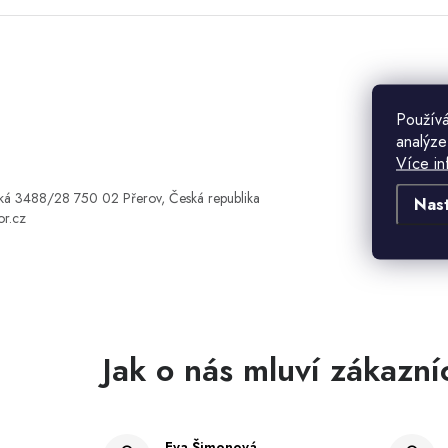
Používá
analýze
Více in
ká 3488/28 750 02 Přerov, Česká republika
Nas
or.cz
Eva Šimonová