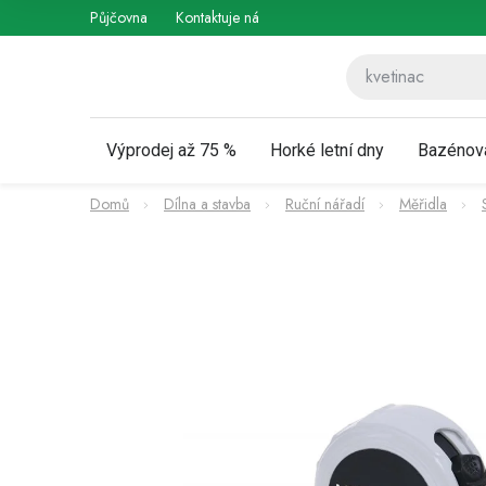
Přejít
Půjčovna
Kontaktuje nás
Obchodní podmínky
Vráce
na
obsah
Výprodej až 75 %
Horké letní dny
Bazénov
Domů
Dílna a stavba
Ruční nářadí
Měřidla