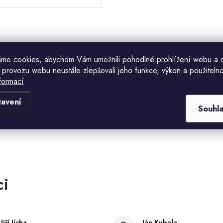
me cookies, abychom Vám umožnili pohodlné prohlížení webu a 
 provozu webu neustále zlepšovali jeho funkce, výkon a použitelno
formací
Komu ji máme poslat?
tavení
Souhl
E-mailová adresa
CHCI SLEVU
Odesláním souhlasíte se
zásadami zpracování
osobních údajů
. Pro získání slevy je nutné
přihlásit se k odběru newsletteru. Sleva platí
pouze pro nové zákazníky.
Jiří Jícha
Ján Kubala