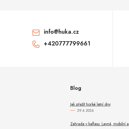
info
@
huka.cz
+420777799661
Blog
Jak přežít horké letní dny
29.6.2026
Zahrada v kalfasu: Levná, mobilní a