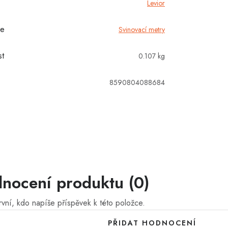
Levior
ie
Svinovací metry
t
0.107 kg
8590804088684
nocení produktu (0)
vní, kdo napíše příspěvek k této položce.
PŘIDAT HODNOCENÍ