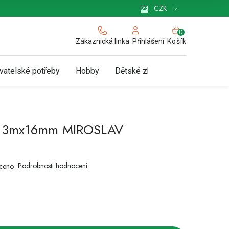
 pro podnikatele
Způsob doručení a platby
Zásady používání cookies
CZK
NÁKUPNÍ
KOŠÍK
Zákaznická linka
Košík
Přihlášení
vatelské potřeby
Hobby
Dětské zboží a hračky
N
cí 3mx16mm MIROSLAV
Podrobnosti hodnocení
ceno