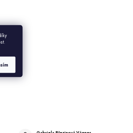
díky
st.
asím
Gabriela Březinová Vágnerová