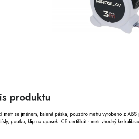
is produktu
í metr se jménem, kalená páska, pouzdro metru vyrobeno z ABS pla
čísly, poutko, klip na opasek. CE certifikát - metr vhodný ke kalibrac