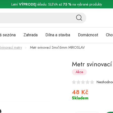
ní a reklamace
Podmínky ochrany osobních údajů
Obchodní podmínky
Letní
VÝPRODEJ
skladu: SLEVA až
75 %
na vybrané produkty
á sezóna
Zahrada
Dílna a stavba
Domácnost
Cho
Svinovací metry
Metr svinovací 3mx16mm MIROSLAV
Metr svinova
Akce
Neohodno
48 Kč
Měrná
cena:
Skladem