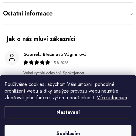
Ostatní informace
Gabriela Březinová Vágnerová
5.8.2026
Velmi rychlé odeslání. Spokojenost
Používáme cookies, abychom Vám umožnili pohodlné
HELENA MINAŘÍKOVÁ
prohlížení webu a díky analýze provozu webu neustále
5.8.2026
zlepšovali jeho funkce, výkon a použitelnost.
Více informací
Je sice větší ale vypadá dobře
Nastavení
Ivana Mimrackova
4.8.2026
Souhlasím