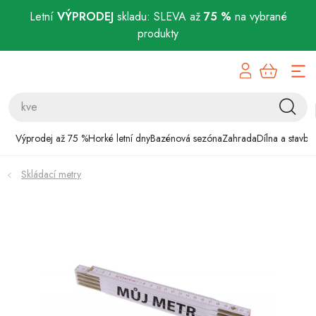
Letní
VÝPRODEJ
skladu: SLEVA až
75 %
na vybrané
produkty
Přejít
Výprodej až 75 %
na
obsah
Horké letní dny
Bazénová sezóna
Výprodej až 75 %
Horké letní dny
Bazénová sezóna
Zahrada
Dílna a stavba
Zahrada
Skládací metry
Dílna a stavba
Domácnost
Chovatelské potřeby