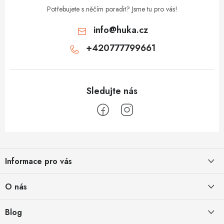
Potřebujete s něčím poradit? Jsme tu pro vás!
info
@
huka.cz
+420777799661
Z
á
Informace pro vás
p
a
Obchodní podmínky
O nás
t
Vrácení a reklamace
í
Půjčovna
Blog
Podmínky ochrany osobních údajů