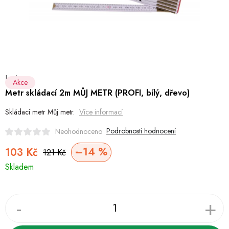
Hobby
Dětské zboží a hračky
Novinky
Levior
World Cleanup Day
Akce
Metr skládací 2m MŮJ METR (PROFI, bílý, dřevo)
Akční ceny
Skládací metr Můj metr.
Více informací
Půjčovna
Kontaktuje nás
Obchodní podmínky
Podrobnosti hodnocení
Neohodnoceno
Vrácení a reklamace
Podmínky ochrany osobních údajů
–14 %
103 Kč
121 Kč
Měrná
Obchodní podmínky pro podnikatele
Způsob doručení a platby
Skladem
cena:
Zásady používání cookies
O nás
Blog