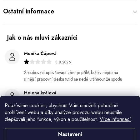
Ostatní informace
Monika Čápová
8.8.2026
Šroubovací upevňovací závit je příliš krátky nejde na
silnější pracovní desku tutid se nedá utáhnout že spodu
Helena králová
8.8.2026
Používáme cookies, abychom Vám umožnili pohodlné
Objednala jsem si kvetinace a jede n byl praskly dole a
prohlížení webu a díky analýze provozu webu neustále
kdyz jsem napsala jak to budem resit tak zadna odpoved
zlepšovali jeho funkce, výkon a použitelnost.
Více informací
Jiří Jícha
Nastavení