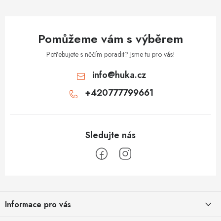
Pomůžeme vám s výběrem
Potřebujete s něčím poradit? Jsme tu pro vás!
info
@
huka.cz
+420777799661
Z
á
Informace pro vás
p