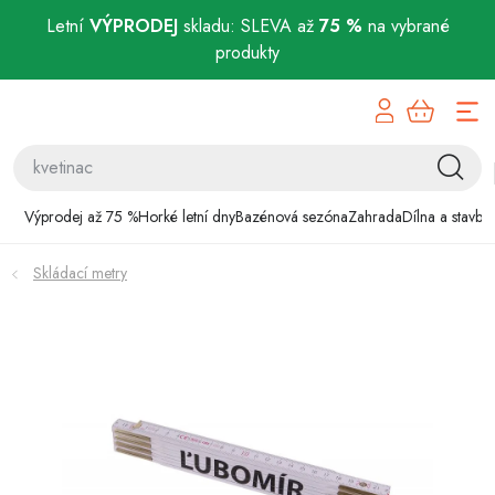
Letní
VÝPRODEJ
skladu: SLEVA až
75 %
na vybrané
produkty
Přejít
Výprodej až 75 %
na
obsah
Horké letní dny
Bazénová sezóna
Výprodej až 75 %
Horké letní dny
Bazénová sezóna
Zahrada
Dílna a stavba
Zahrada
Skládací metry
Dílna a stavba
Domácnost
Chovatelské potřeby