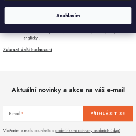
7.8.2026
Ján Kubala
Souhlasím
7.8.2026
Všetko bolo super ale škoda že návod je len v polsky a
anglicky .
Zobrazit další hodnocení
Aktuální novinky a akce na váš e-mail
E-mail
PŘIHLÁSIT SE
Vložením e-mailu souhlasíte s
podmínkami ochrany osobních údajů