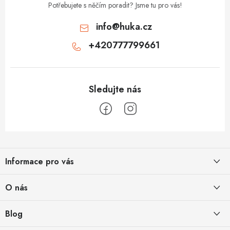
Potřebujete s něčím poradit? Jsme tu pro vás!
info
@
huka.cz
+420777799661
Z
á
Informace pro vás
p
a
Obchodní podmínky
O nás
t
Vrácení a reklamace
í
Půjčovna
Blog
Podmínky ochrany osobních údajů
O nás