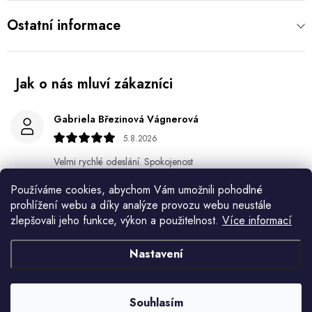
Ostatní informace
Gabriela Březinová Vágnerová
5.8.2026
Velmi rychlé odeslání. Spokojenost
Používáme cookies, abychom Vám umožnili pohodlné
HELENA MINAŘÍKOVÁ
prohlížení webu a díky analýze provozu webu neustále
5.8.2026
zlepšovali jeho funkce, výkon a použitelnost.
Více informací
Je sice větší ale vypadá dobře
Nastavení
Ivana Mimrackova
4.8.2026
Souhlasím