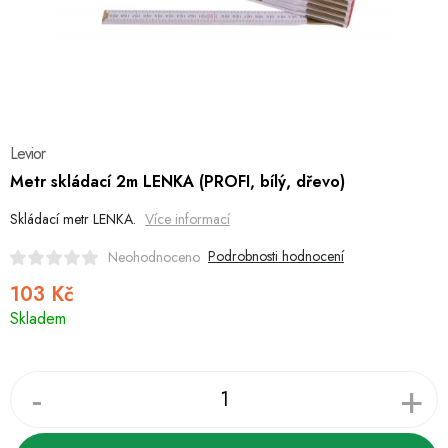
Hobby
Dětské zboží a hračky
Novinky
Levior
World Cleanup Day
Metr skládací 2m LENKA (PROFI, bílý, dřevo)
Akční ceny
Skládací metr LENKA.
Více informací
Půjčovna
Kontaktuje nás
Obchodní podmínky
Podrobnosti hodnocení
Neohodnoceno
Vrácení a reklamace
Podmínky ochrany osobních údajů
103 Kč
Měrná
Skladem
Obchodní podmínky pro podnikatele
Způsob doručení a platby
cena:
Zásady používání cookies
O nás
Blog