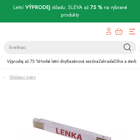
Letní
VÝPRODEJ
skladu: SLEVA až
75 %
na vybrané
produkty
Přejít
Výprodej až 75 %
na
obsah
Horké letní dny
Bazénová sezóna
Výprodej až 75 %
Horké letní dny
Bazénová sezóna
Zahrada
Dílna a stavba
Zahrada
Skládací metry
Dílna a stavba
Domácnost
Chovatelské potřeby