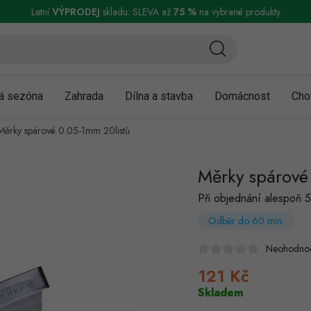
ní a reklamace
Podmínky ochrany osobních údajů
Obchodní podmínky
Letní
VÝPRODEJ
skladu: SLEVA až
75 %
na vybrané produkty
á sezóna
Zahrada
Dílna a stavba
Domácnost
Cho
Měrky spárové 0.05-1mm 20listů
Měrky spárové
Při objednání alespoň 5
Odběr do 60 min.
Neohodno
121 Kč
Měrná
cena:
Skladem