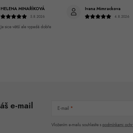
HELENA MINAŘÍKOVÁ
Ivana Mimrackova
5.8.2026
4.8.2026
Je sice větší ale vypadá dobře
áš e-mail
E-mail
Vložením e-mailu souhlasíte s
podmínkami ochr