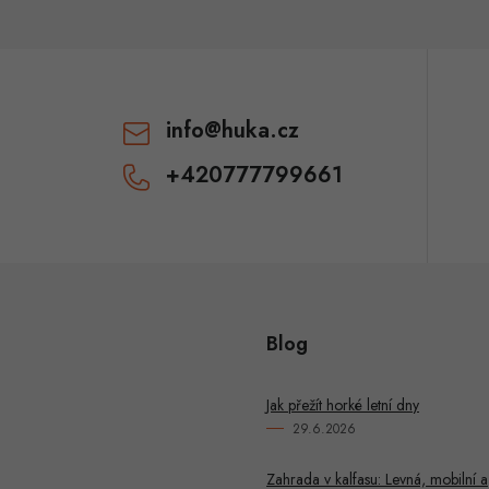
info
@
huka.cz
+420777799661
Blog
Jak přežít horké letní dny
29.6.2026
Zahrada v kalfasu: Levná, mobilní a