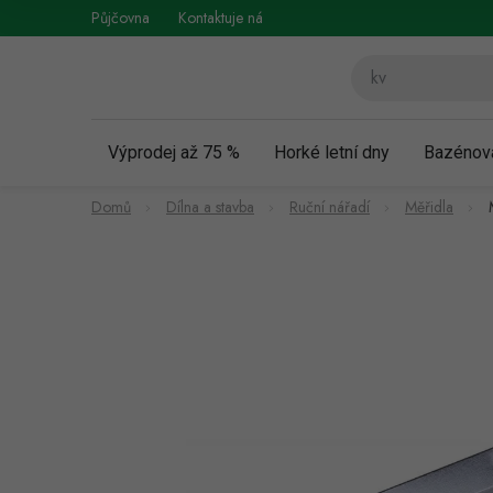
Přejít
Půjčovna
Kontaktuje nás
Obchodní podmínky
Vráce
na
obsah
Výprodej až 75 %
Horké letní dny
Bazénov
Domů
Dílna a stavba
Ruční nářadí
Měřidla