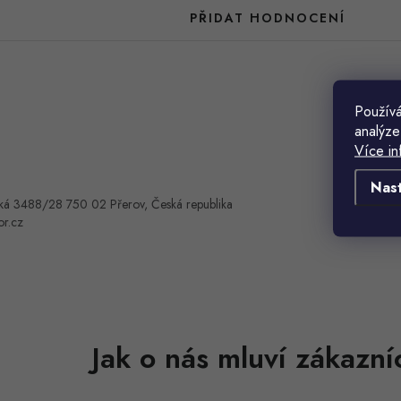
PŘIDAT HODNOCENÍ
Používá
analýze
Více in
Nas
ká 3488/28 750 02 Přerov, Česká republika
or.cz