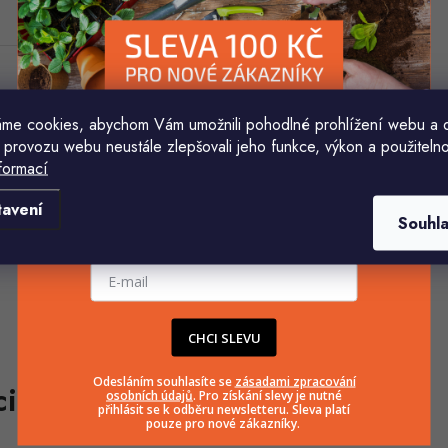
me cookies, abychom Vám umožnili pohodlné prohlížení webu a 
 provozu webu neustále zlepšovali jeho funkce, výkon a použitelno
formací
Komu ji máme poslat?
tavení
Souhl
E-mailová adresa
CHCI SLEVU
Odesláním souhlasíte se
zásadami zpracování
osobních údajů
. Pro získání slevy je nutné
přihlásit se k odběru newsletteru. Sleva platí
pouze pro nové zákazníky.