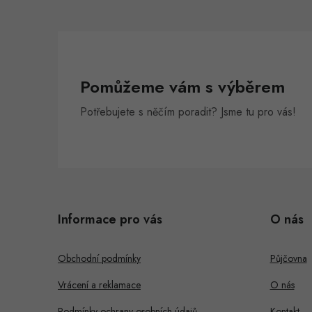
Pomůžeme vám s výběrem
Potřebujete s něčím poradit? Jsme tu pro vás!
Z
á
Informace pro vás
O nás
p
a
Obchodní podmínky
Půjčovna
t
Vrácení a reklamace
O nás
Podmínky ochrany osobních údajů
Kontakt