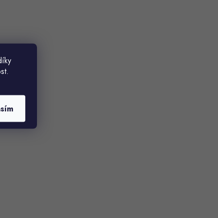
díky
st.
asím