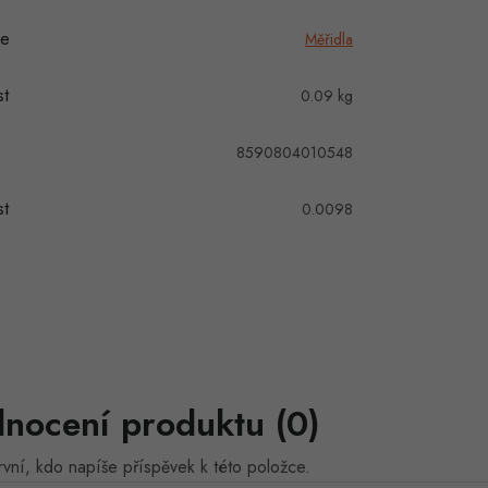
ie
Měřidla
t
0.09 kg
8590804010548
t
0.0098
nocení produktu (0)
vní, kdo napíše příspěvek k této položce.