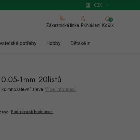
 pro podnikatele
Způsob doručení a platby
Zásady používání cookies
CZK
NÁKUPNÍ
KOŠÍK
Zákaznická linka
Košík
Přihlášení
vatelské potřeby
Hobby
Dětské zboží a hračky
N
 0.05-1mm 20listů
 ks množstevní sleva
Více informací
Podrobnosti hodnocení
ceno