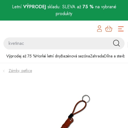
Letní
VÝPRODEJ
skladu: SLEVA až
75 %
na vybrané
produkty
Přejít
Výprodej až 75 %
na
obsah
Horké letní dny
Bazénová sezóna
Výprodej až 75 %
Horké letní dny
Bazénová sezóna
Zahrada
Dílna a stavba
Zahrada
Zámky, petlice
Dílna a stavba
Domácnost
Chovatelské potřeby