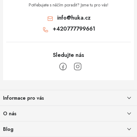
Potřebujete s něčím poradit? Jsme tu pro vás!
info
@
huka.cz
+420777799661
Z
á
Informace pro vás
p
a
Obchodní podmínky
O nás
t
Vrácení a reklamace
í
Půjčovna
Blog
Podmínky ochrany osobních údajů
O nás