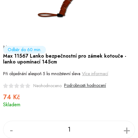
Hobby
Dětské zboží a hračky
Novinky
Max
World Cleanup Day
Odběr do 60 min.
Max 11567 Lanko bezpečnostní pro zámek kotouče -
lanko upomínací 145cm
Akční ceny
Při objednání alespoň 5 ks množstevní sleva
Více informací
Půjčovna
Kontaktuje nás
Obchodní podmínky
Podrobnosti hodnocení
Neohodnoceno
Vrácení a reklamace
Podmínky ochrany osobních údajů
74 Kč
Obchodní podmínky pro podnikatele
Způsob doručení a platby
Měrná
Skladem
cena:
Zásady používání cookies
O nás
Blog