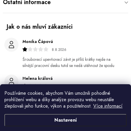
Ostatní informace
Monika Čápová
8.8.2026
Šroubovací upevňovací závit je příliš krátky nejde na
silnější pracovní desku tutid se nedá utáhnout že spodu
Helena králová
8.8.2026
Používáme cookies, abychom Vám umožnili pohodlné
Objednala jsem si kvetinace a jede n byl praskly dole a
prohlížení webu a díky analýze provozu webu neustále
kdyz jsem napsala jak to budem resit tak zadna odpoved
zlepšovali jeho funkce, výkon a použitelnost.
Více informací
Jiří Jícha
Nastavení
7.8.2026