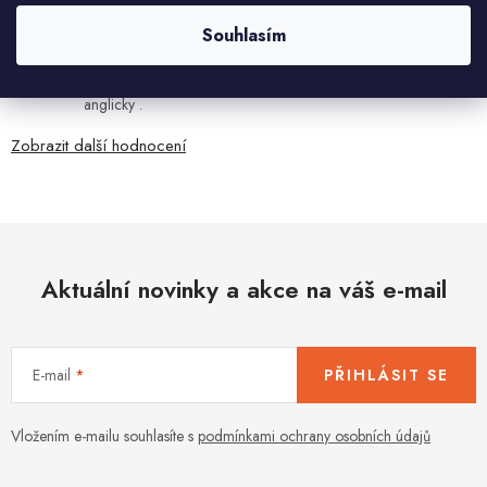
Ján Kubala
Souhlasím
7.8.2026
Všetko bolo super ale škoda že návod je len v polsky a
anglicky .
Zobrazit další hodnocení
Aktuální novinky a akce na váš e-mail
E-mail
PŘIHLÁSIT SE
Vložením e-mailu souhlasíte s
podmínkami ochrany osobních údajů