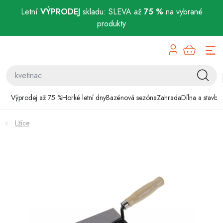
Letní
VÝPRODEJ
skladu: SLEVA až
75 %
na vybrané
produkty
Přejít
Výprodej až 75 %
na
obsah
Horké letní dny
Bazénová sezóna
Výprodej až 75 %
Horké letní dny
Bazénová sezóna
Zahrada
Dílna a stavba
Zahrada
Lžíce
Dílna a stavba
Domácnost
Chovatelské potřeby