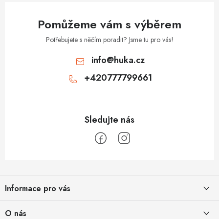
Pomůžeme vám s výběrem
Potřebujete s něčím poradit? Jsme tu pro vás!
info
@
huka.cz
+420777799661
Z
á
Informace pro vás
p
a
Obchodní podmínky
O nás