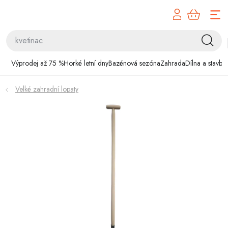
Přejít
na
obsah
Výprodej až 75 %
Výprodej až 75 %
Horké letní dny
Bazénová sezóna
Zahrada
Dílna a stavba
Horké letní dny
Velké zahradní lopaty
Bazénová sezóna
Zahrada
Dílna a stavba
Domácnost
Chovatelské potřeby