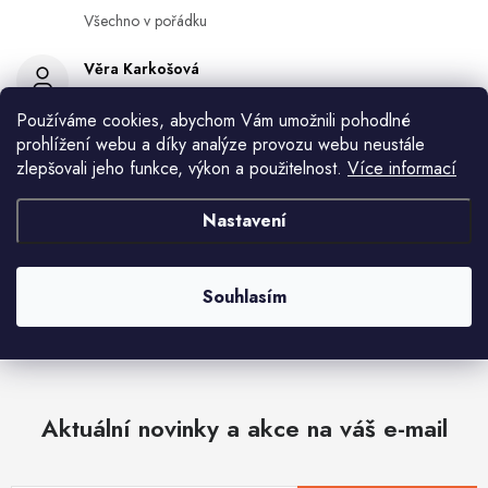
Všechno v pořádku
Věra Karkošová
10.8.2026
Používáme cookies, abychom Vám umožnili pohodlné
prohlížení webu a díky analýze provozu webu neustále
Miroslav Lamper
zlepšovali jeho funkce, výkon a použitelnost.
Více informací
10.8.2026
Květa Krejskova
Nastavení
10.8.2026
Zobrazit další hodnocení
Souhlasím
Aktuální novinky a akce na váš e-mail