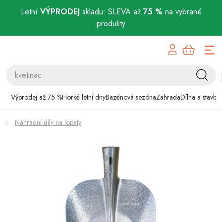
Letní
VÝPRODEJ
skladu: SLEVA až
75 %
na vybrané
produkty
Přejít
Výprodej až 75 %
na
obsah
Horké letní dny
Bazénová sezóna
Výprodej až 75 %
Horké letní dny
Bazénová sezóna
Zahrada
Dílna a stavba
Zahrada
Náhradní díly na lopaty
Dílna a stavba
Domácnost
Chovatelské potřeby