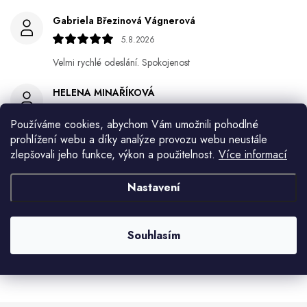
Gabriela Březinová Vágnerová
5.8.2026
Velmi rychlé odeslání. Spokojenost
HELENA MINAŘÍKOVÁ
5.8.2026
Používáme cookies, abychom Vám umožnili pohodlné
Je sice větší ale vypadá dobře
prohlížení webu a díky analýze provozu webu neustále
zlepšovali jeho funkce, výkon a použitelnost.
Více informací
Ivana Mimrackova
4.8.2026
Nastavení
Jaroslav Kováč
2.8.2026
Souhlasím
Zobrazit další hodnocení