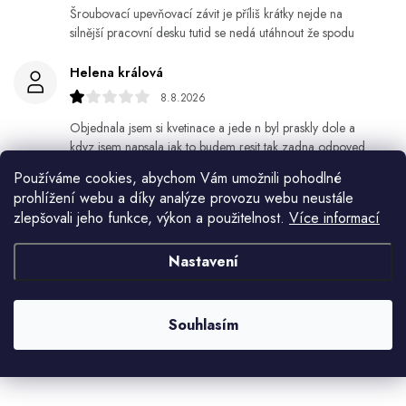
Šroubovací upevňovací závit je příliš krátky nejde na
silnější pracovní desku tutid se nedá utáhnout že spodu
Helena králová
8.8.2026
Objednala jsem si kvetinace a jede n byl praskly dole a
kdyz jsem napsala jak to budem resit tak zadna odpoved
Používáme cookies, abychom Vám umožnili pohodlné
Jiří Jícha
prohlížení webu a díky analýze provozu webu neustále
7.8.2026
zlepšovali jeho funkce, výkon a použitelnost.
Více informací
Ján Kubala
Nastavení
7.8.2026
Všetko bolo super ale škoda že návod je len v polsky a
anglicky .
Souhlasím
Zobrazit další hodnocení