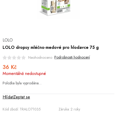
Hobby
Dětské zboží a hračky
Novinky
LOLO
World Cleanup Day
LOLO dropsy mléčno-medové pro hlodavce 75 g
Akční ceny
Podrobnosti hodnocení
Neohodnoceno
36 Kč
Půjčovna
Kontaktuje nás
Obchodní podmínky
Měrná
Momentálně nedostupné
Vrácení a reklamace
cena:
Podmínky ochrany osobních údajů
Obchodní podmínky pro podnikatele
Položka byla vyprodána…
Způsob doručení a platby
Zásady používání cookies
O nás
Blog
Hlídat
Zeptat se
Kód zboží:
TRALO71035
Záruka
:
2 roky