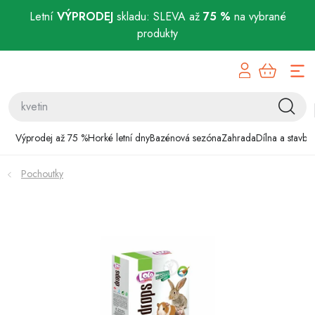
Letní
VÝPRODEJ
skladu: SLEVA až
75 %
na vybrané
produkty
Přejít
Výprodej až 75 %
na
obsah
Horké letní dny
Bazénová sezóna
Výprodej až 75 %
Horké letní dny
Bazénová sezóna
Zahrada
Dílna a stavba
Zahrada
Pochoutky
Dílna a stavba
Domácnost
Chovatelské potřeby