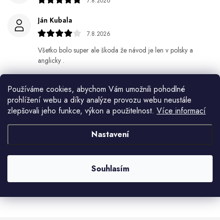
7.8.2026
Ján Kubala
7.8.2026
Všetko bolo super ale škoda že návod je len v polsky a
anglicky .
Gabriela Březinová Vágnerová
Používáme cookies, abychom Vám umožnili pohodlné
5.8.2026
prohlížení webu a díky analýze provozu webu neustále
zlepšovali jeho funkce, výkon a použitelnost.
Více informací
Velmi rychlé odeslání. Spokojenost
HELENA MINAŘÍKOVÁ
Nastavení
5.8.2026
Je sice větší ale vypadá dobře
Souhlasím
Zobrazit další hodnocení