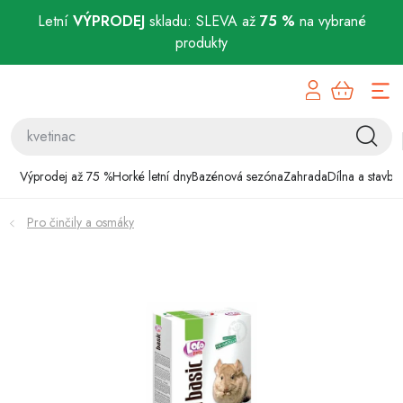
Letní
VÝPRODEJ
skladu: SLEVA až
75 %
na vybrané
produkty
Přejít
Výprodej až 75 %
na
obsah
Horké letní dny
Bazénová sezóna
Výprodej až 75 %
Horké letní dny
Bazénová sezóna
Zahrada
Dílna a stavba
Zahrada
Pro činčily a osmáky
Dílna a stavba
Domácnost
Chovatelské potřeby