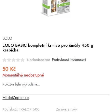
Hobby
Dětské zboží a hračky
Novinky
LOLO
World Cleanup Day
LOLO BASIC kompletní krmivo pro činčily 450 g
krabička
Akční ceny
Podrobnosti hodnocení
Neohodnoceno
Půjčovna
Kontaktuje nás
Obchodní podmínky
50 Kč
Měrná
Vrácení a reklamace
Podmínky ochrany osobních údajů
Momentálně nedostupné
cena:
Obchodní podmínky pro podnikatele
Způsob doručení a platby
Položka byla vyprodána…
Zásady používání cookies
O nás
Blog
Hlídat
Zeptat se
Kód zboží:
TRALO71600
Záruka
:
2 roky