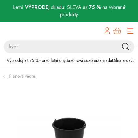
Letní
VÝPRODEJ
skladu: SLEVA až
75 %
na vybrané
produkty
Přejít
Výprodej až 75 %
na
obsah
Horké letní dny
Bazénová sezóna
Výprodej až 75 %
Horké letní dny
Bazénová sezóna
Zahrada
Dílna a stavba
Zahrada
Plastová vědra
Dílna a stavba
Domácnost
Chovatelské potřeby