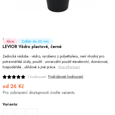
Hobby
Dětské zboží a hračky
Novinky
Levior
World Cleanup Day
Akce
Odběr do 60 min.
LEVIOR Vědro plastové, černé
Akční ceny
Zednická nádoba - vědro, vyrobeno z polyethylenu, není vhodný pro
potravinářské účely, použití : univerzální použití stavebnictví, domácnost,
Půjčovna
Kontaktuje nás
Obchodní podmínky
hospodářské , uklidové a jiné práce.
Více informací
Vrácení a reklamace
Podmínky ochrany osobních údajů
Podrobnosti hodnocení
1 hodnocení
Obchodní podmínky pro podnikatele
Způsob doručení a platby
od
26 Kč
Měrná
Zásady používání cookies
O nás
Blog
Pro zobrazení dostupnosti zvolte variantu
cena:
Varianta: