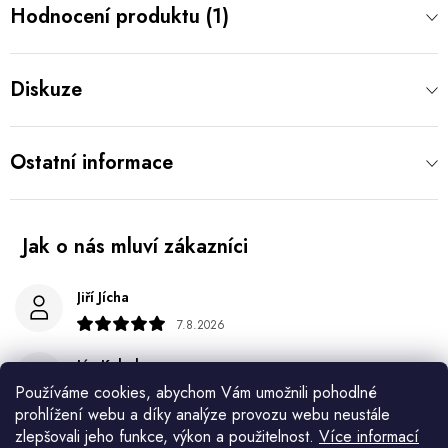
Hodnocení produktu (1)
Diskuze
Ostatní informace
Jiří Jícha
7.8.2026
Ján Kubala
Používáme cookies, abychom Vám umožnili pohodlné
7.8.2026
prohlížení webu a díky analýze provozu webu neustále
Všetko bolo super ale škoda že návod je len v polsky a
zlepšovali jeho funkce, výkon a použitelnost.
Více informací
anglicky .