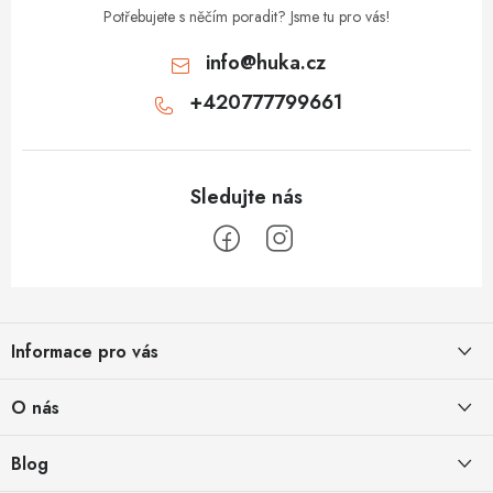
Potřebujete s něčím poradit? Jsme tu pro vás!
info
@
huka.cz
+420777799661
Z
á
Informace pro vás
p
a
Obchodní podmínky
O nás
t
Vrácení a reklamace
í
Půjčovna
Blog
Podmínky ochrany osobních údajů
O nás