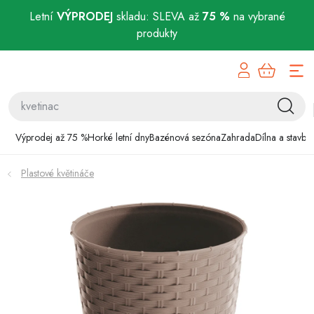
Letní
VÝPRODEJ
skladu: SLEVA až
75 %
na vybrané
produkty
Přejít
Výprodej až 75 %
na
obsah
Horké letní dny
Bazénová sezóna
Výprodej až 75 %
Horké letní dny
Bazénová sezóna
Zahrada
Dílna a stavba
Zahrada
Plastové květináče
Dílna a stavba
Domácnost
Chovatelské potřeby