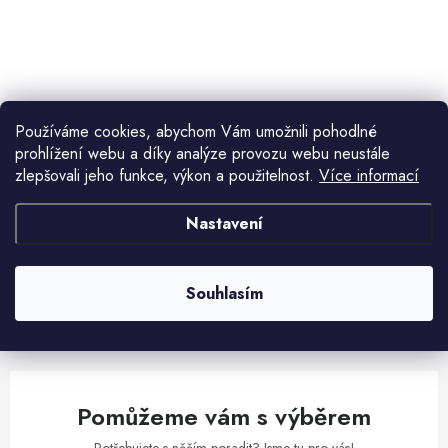
ů
t
ů
O
v
l
Používáme cookies, abychom Vám umožnili pohodlné
á
prohlížení webu a díky analýze provozu webu neustále
d
zlepšovali jeho funkce, výkon a použitelnost.
Více informací
Aktuální novinky a akce na váš e-mail
a
c
Nastavení
í
E-mail
PŘIHLÁSIT SE
p
r
Souhlasím
v
Vložením e-mailu souhlasíte s
podmínkami ochrany osobních údajů
k
y
v
Pomůžeme vám s výběrem
ý