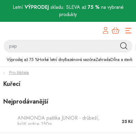
Letní
VÝPRODEJ
skladu: SLEVA až
75 %
na vybrané
produkty
Přejít
Výprodej až 75 %
na
obsah
Horké letní dny
Bazénová sezóna
Výprodej až 75 %
Horké letní dny
Bazénová sezóna
Zahrada
Dílna a stavba
Pro štěňata
Zahrada
Kuřecí
Dílna a stavba
Nejprodávanější
Domácnost
ANIMONDA paštika JUNIOR - drůbeží,
Chovatelské potřeby
25 Kč
krůtí srdce 150g