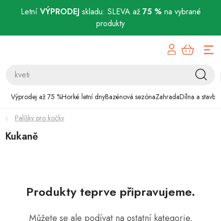
Letní
VÝPRODEJ
skladu: SLEVA až
75 %
na vybrané
produkty
Přejít
Výprodej až 75 %
na
obsah
Horké letní dny
Bazénová sezóna
Výprodej až 75 %
Horké letní dny
Bazénová sezóna
Zahrada
Dílna a stavba
Pelíšky pro kočky
Zahrada
Kukaně
Dílna a stavba
Domácnost
Produkty teprve připravujeme.
Chovatelské potřeby
Můžete se ale podívat na ostatní kategorie.