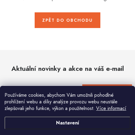
Hobby
Dětské zboží a hračky
ZPĚT DO OBCHODU
Novinky
World Cleanup Day
Akční ceny
Aktuální novinky a akce na váš e-mail
Půjčovna
Kontaktuje nás
Obchodní podmínky
Vrácení a reklamace
Podmínky ochrany osobních údajů
E-mail
PŘIHLÁSIT SE
Používáme cookies, abychom Vám umožnili pohodlné
Obchodní podmínky pro podnikatele
Způsob doručení a platby
prohlížení webu a díky analýze provozu webu neustále
Zásady používání cookies
O nás
Blog
zlepšovali jeho funkce, výkon a použitelnost.
Více informací
Vložením e-mailu souhlasíte s
podmínkami ochrany osobních údajů
Nastavení