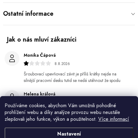
Ostatní informace
Monika Čápová
8.8.2026
Šroubovací upevňovací závit je příliš krátky nejde na
silnější pracovní desku tutid se nedá utáhnout že spodu
Helena králová
8.8.2026
Používáme cookies, abychom Vám umožnili pohodlné
prohlížení webu a díky analýze provozu webu neustále
Objednala jsem si kvetinace a jede n byl praskly dole a
zlepšovali jeho funkce, výkon a použitelnost.
Více informací
kdyz jsem napsala jak to budem resit tak zadna odpoved
Jiří Jícha
Nastavení