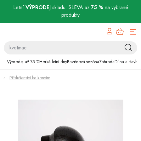
Letní
VÝPRODEJ
skladu: SLEVA až
75 %
na vybrané
produkty
Přejít
Výprodej až 75 %
na
obsah
Horké letní dny
Bazénová sezóna
Výprodej až 75 %
Horké letní dny
Bazénová sezóna
Zahrada
Dílna a stavba
Zahrada
Příslušenství ke konvím
Dílna a stavba
Domácnost
Chovatelské potřeby