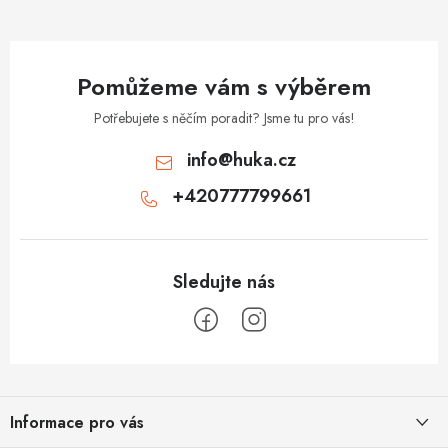
Pomůžeme vám s výběrem
Potřebujete s něčím poradit? Jsme tu pro vás!
info
@
huka.cz
+420777799661
Z
á
Informace pro vás
p