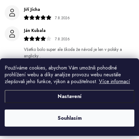
Jiří Jícha
7.8.2026
Ján Kubala
7.8.2026
Všetko bolo super ale škoda že návod je len v polsky a
anglicky .
Používáme cookies, abychom Vám umožnili pohodlné
Gabriela Březinová Vágnerová
prohlížení webu a díky analýze provozu webu neustále
5.8.2026
zlepšovali jeho funkce, výkon a použitelnost.
Více informací
Velmi rychlé odeslání. Spokojenost
Nastavení
HELENA MINAŘÍKOVÁ
5.8.2026
Souhlasím
Je sice větší ale vypadá dobře
Zobrazit další hodnocení