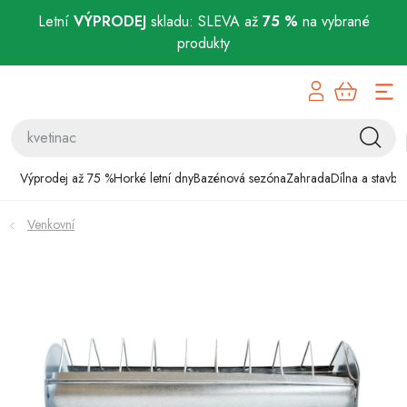
Letní
VÝPRODEJ
skladu: SLEVA až
75 %
na vybrané
produkty
Přejít
Výprodej až 75 %
na
obsah
Horké letní dny
Bazénová sezóna
Výprodej až 75 %
Horké letní dny
Bazénová sezóna
Zahrada
Dílna a stavba
Zahrada
Venkovní
Dílna a stavba
Domácnost
Chovatelské potřeby