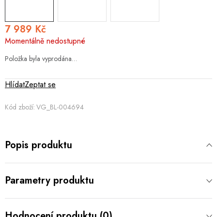
7 989 Kč
Měrná
Momentálně nedostupné
cena:
Položka byla vyprodána…
Hlídat
Zeptat se
Kód zboží:
VG_BL-004694
Popis produktu
Parametry produktu
Hodnocení produktu (0)