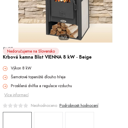
Hobby
Dětské zboží a hračky
Novinky
1/3
World Cleanup Day
BLIST
Nedoručujeme na Slovensko
Krbová kamna Blist VIENNA 8 kW - Beige
Akční ceny
Výkon 8 kW
Půjčovna
Kontaktuje nás
Obchodní podmínky
Vrácení a reklamace
Šamotové topeniště dlouho hřeje
Blog
Prosklená dvířka a regulace vzduchu
Více informací
Podrobnosti hodnocení
Neohodnoceno