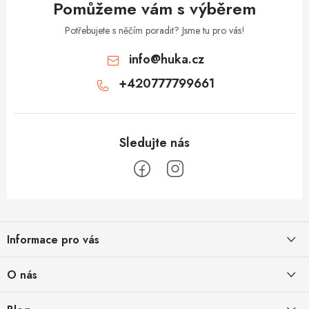
Pomůžeme vám s výběrem
Potřebujete s něčím poradit? Jsme tu pro vás!
info
@
huka.cz
+420777799661
Z
á
Informace pro vás
p
a
Obchodní podmínky
O nás
t
Vrácení a reklamace
í
Půjčovna