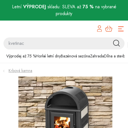
Letní
VÝPRODEJ
skladu: SLEVA až
75 %
na vybrané
produkty
Přejít
Výprodej až 75 %
na
obsah
Horké letní dny
Bazénová sezóna
Výprodej až 75 %
Horké letní dny
Bazénová sezóna
Zahrada
Dílna a stavba
Zahrada
Krbová kamna
Dílna a stavba
Domácnost
Chovatelské potřeby