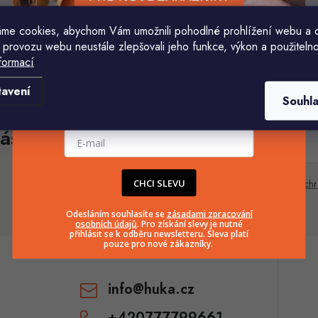
d
u
u
k
me cookies, abychom Vám umožnili pohodlné prohlížení webu a 
O
 provozu webu neustále zlepšovali jeho funkce, výkon a použitelno
k
formací
v
Komu ji máme poslat?
ů
tavení
Souhl
ů
á
E-mailová adresa
áš e-mail
d
E-mail
a
c
CHCI SLEVU
Vložením e-mailu souhlasíte s
podmínkami ochr
Odesláním souhlasíte se
zásadami zpracování
osobních údajů
. Pro získání slevy je nutné
p
přihlásit se k odběru newsletteru. Sleva platí
pouze pro nové zákazníky.
v
info
@
huka.cz
k
+420777799661