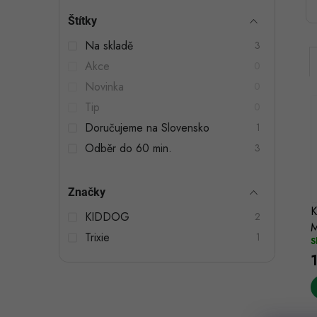
t
Štítky
r
Na skladě
3
a
Akce
0
n
Novinka
0
n
Tip
0
Doručujeme na Slovensko
1
í
Odběr do 60 min.
3
p
i
a
í
Značky
K
n
KIDDOG
2
M
Trixie
e
1
S
l