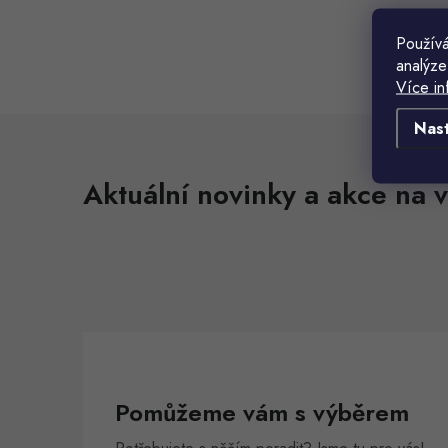
Používá
analýze
t
Více in
t
l
Nas
Aktuální novinky a akce na v
í
r
Pomůžeme vám s výběrem