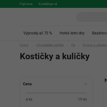
Přejít
Půjčovna
Kontaktuje nás
Obchodní podmínky
Vráce
na
obsah
Výprodej až 75 %
Horké letní dny
Bazénov
Domů
Chovatelské potřeby
Psi
Krmivo a odměny
Kostičky a kuličky
P
Cena
o
s
6
Kč
111
Kč