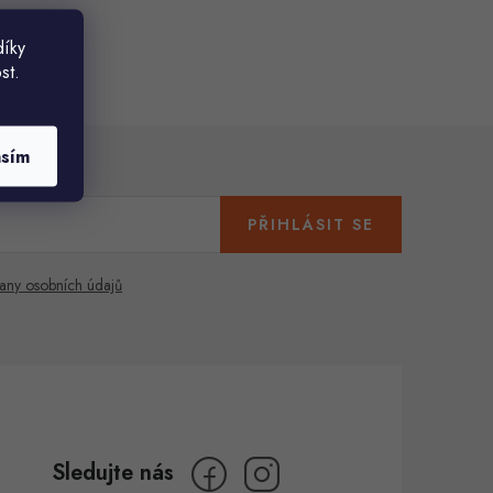
díky
st.
asím
PŘIHLÁSIT SE
any osobních údajů