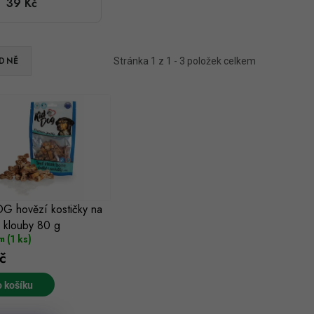
39 Kč
zuby a klouby
80 g
DNĚ
Stránka
1
z
1
-
3
položek celkem
G hovězí kostičky na
 klouby 80 g
(1 ks)
m
č
 košíku