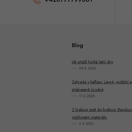
y
v
ý
p
Blog
u
Jak přežít horké letní dny
29.6.2026
Zahrada v kalfasu: Levná, mobilní a
překvapivě úrodná
17.2.2026
Z krabice zpět do krabice: Revoluc
výplňovém materiálu
2.6.2025