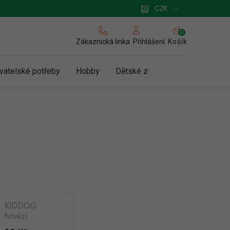
 pro podnikatele
Způsob doručení a platby
Zásady používání cookies
CZK
NÁKUPNÍ
KOŠÍK
Zákaznická linka
Košík
Přihlášení
vatelské potřeby
Hobby
Dětské zboží a hračky
N
KIDDOG
hovězí
kostičky na