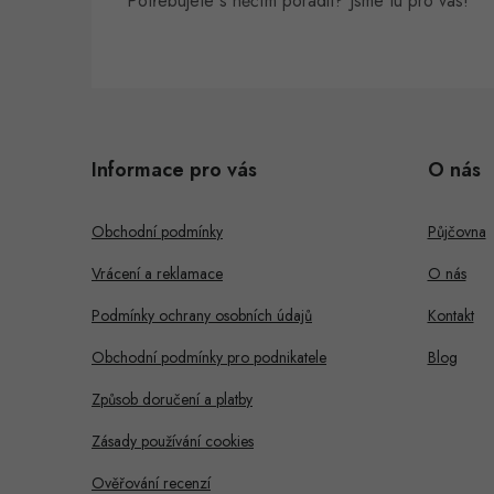
Potřebujete s něčím poradit? Jsme tu pro vás!
Z
á
i
Informace pro vás
O nás
p
s
a
Obchodní podmínky
Půjčovna
t
Vrácení a reklamace
O nás
í
Podmínky ochrany osobních údajů
Kontakt
Obchodní podmínky pro podnikatele
Blog
Způsob doručení a platby
Zásady používání cookies
Ověřování recenzí