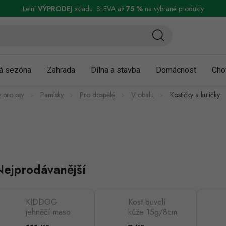
ní a reklamace
Podmínky ochrany osobních údajů
Obchodní podmínky
Letní
VÝPRODEJ
skladu: SLEVA až
75 %
na vybrané produkty
á sezóna
Zahrada
Dílna a stavba
Domácnost
Cho
 pro psy
Pamlsky
Pro dospělé
V obalu
Kostičky a kuličky
Nejprodávanější
KIDDOG
Kost buvolí
jehněčí maso
kůže 15g/8cm
s rýží MINI