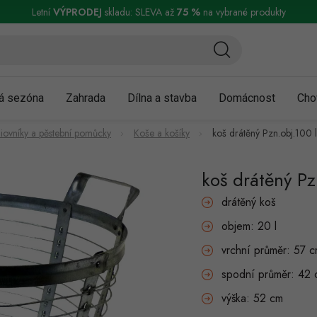
ní a reklamace
Podmínky ochrany osobních údajů
Obchodní podmínky
Letní
VÝPRODEJ
skladu: SLEVA až
75 %
na vybrané produkty
á sezóna
Zahrada
Dílna a stavba
Domácnost
Cho
óliovníky a pěstební pomůcky
Koše a košíky
koš drátěný Pzn.obj.100 l
koš drátěný Pz
drátěný koš
objem: 20 l
vrchní průměr: 57 
spodní průměr: 42 
výška: 52 cm