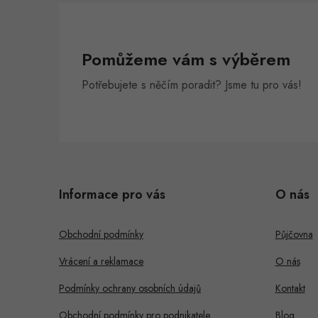
Pomůžeme vám s výběrem
Potřebujete s něčím poradit? Jsme tu pro vás!
Z
á
Informace pro vás
O nás
p
a
Obchodní podmínky
Půjčovna
t
Vrácení a reklamace
O nás
í
Podmínky ochrany osobních údajů
Kontakt
Obchodní podmínky pro podnikatele
Blog