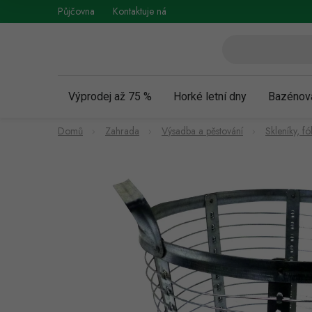
Přejít
Půjčovna
Kontaktuje nás
Obchodní podmínky
Vráce
na
obsah
Výprodej až 75 %
Horké letní dny
Bazénov
Domů
Zahrada
Výsadba a pěstování
Skleníky, f