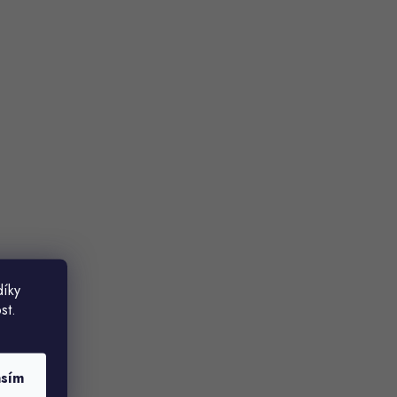
díky
st.
asím