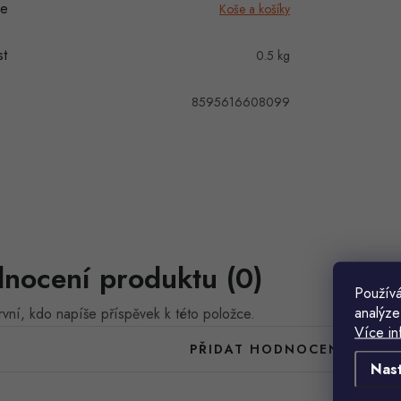
ie
Koše a košíky
t
0.5 kg
8595616608099
nocení produktu (0)
Používá
analýze
vní, kdo napíše příspěvek k této položce.
Více in
PŘIDAT HODNOCENÍ
Nas