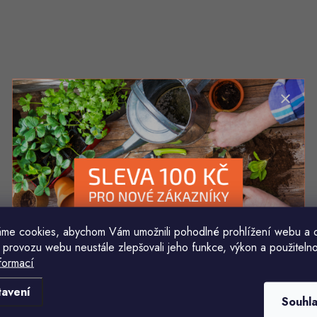
me cookies, abychom Vám umožnili pohodlné prohlížení webu a 
 provozu webu neustále zlepšovali jeho funkce, výkon a použitelno
formací
Komu ji máme poslat?
tavení
Souhl