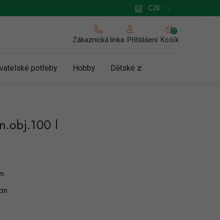
 pro podnikatele
Způsob doručení a platby
Zásady používání cookies
CZK
NÁKUPNÍ
KOŠÍK
Zákaznická linka
Košík
Přihlášení
vatelské potřeby
Hobby
Dětské zboží a hračky
N
n.obj.100 l
cm
cm