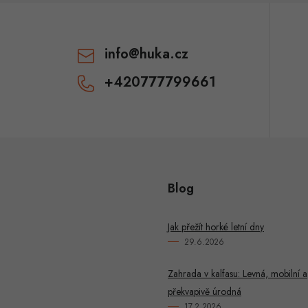
info
@
huka.cz
+420777799661
Blog
Jak přežít horké letní dny
29.6.2026
Zahrada v kalfasu: Levná, mobilní a
překvapivě úrodná
17.2.2026