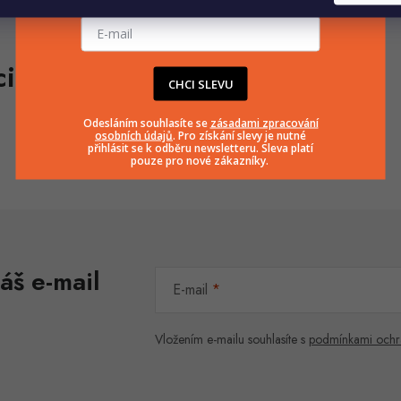
E-mailová adresa
CHCI SLEVU
Odesláním souhlasíte se
zásadami zpracování
osobních údajů
. Pro získání slevy je nutné
přihlásit se k odběru newsletteru. Sleva platí
pouze pro nové zákazníky.
áš e-mail
E-mail
Vložením e-mailu souhlasíte s
podmínkami ochr