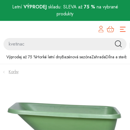
Letní
VÝPRODEJ
skladu: SLEVA až
75 %
na vybrané
produkty
Přejít
Výprodej až 75 %
na
obsah
Horké letní dny
Bazénová sezóna
Výprodej až 75 %
Horké letní dny
Bazénová sezóna
Zahrada
Dílna a stavba
Zahrada
Korby
Dílna a stavba
Domácnost
Chovatelské potřeby