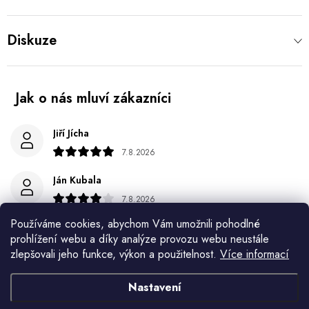
Diskuze
Jiří Jícha
7.8.2026
Ján Kubala
7.8.2026
Všetko bolo super ale škoda že návod je len v polsky a
Používáme cookies, abychom Vám umožnili pohodlné
anglicky .
prohlížení webu a díky analýze provozu webu neustále
zlepšovali jeho funkce, výkon a použitelnost.
Více informací
Gabriela Březinová Vágnerová
Nastavení
5.8.2026