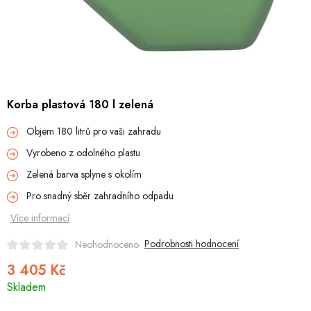
Hobby
Dětské zboží a hračky
Novinky
Korba plastová 180 l zelená
World Cleanup Day
Objem 180 litrů pro vaši zahradu
Akční ceny
Vyrobeno z odolného plastu
Zelená barva splyne s okolím
Půjčovna
Kontaktuje nás
Obchodní podmínky
Pro snadný sběr zahradního odpadu
Vrácení a reklamace
Podmínky ochrany osobních údajů
Více informací
Obchodní podmínky pro podnikatele
Způsob doručení a platby
Zásady používání cookies
O nás
Blog
Podrobnosti hodnocení
Neohodnoceno
3 405 Kč
Měrná
Skladem
cena: