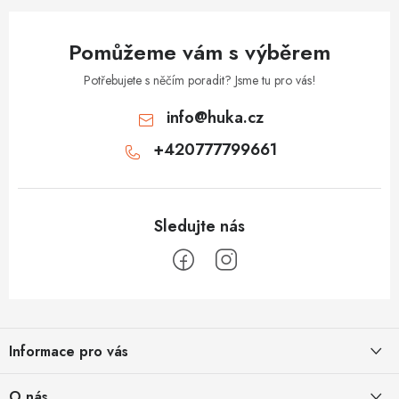
Pomůžeme vám s výběrem
Potřebujete s něčím poradit? Jsme tu pro vás!
info
@
huka.cz
+420777799661
Z
á
Informace pro vás
p
a
Obchodní podmínky
O nás