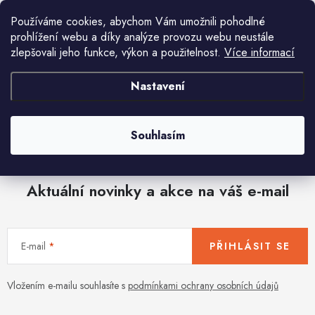
86 Kč
51 Kč
Používáme cookies, abychom Vám umožnili pohodlné
prohlížení webu a díky analýze provozu webu neustále
zlepšovali jeho funkce, výkon a použitelnost.
Více informací
Nastavení
O
v
Souhlasím
l
á
d
Aktuální novinky a akce na váš e-mail
a
c
í
E-mail
PŘIHLÁSIT SE
p
r
v
Vložením e-mailu souhlasíte s
podmínkami ochrany osobních údajů
k