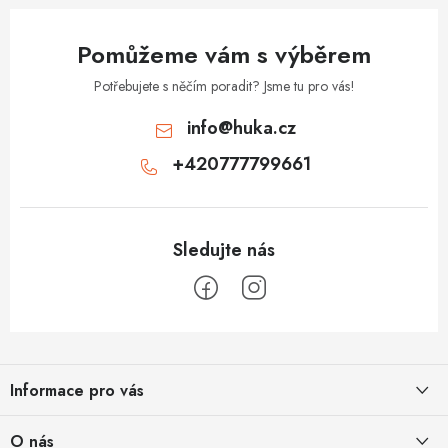
y
v
Pomůžeme vám s výběrem
ý
p
Potřebujete s něčím poradit? Jsme tu pro vás!
i
info
@
huka.cz
s
+420777799661
u
Z
á
Informace pro vás
p
a
Obchodní podmínky
O nás