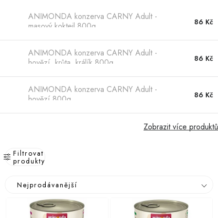
Hobby
ANIMONDA konzerva CARNY Adult -
86 Kč
masový koktejl 800g
Dětské zboží a hračky
Novinky
ANIMONDA konzerva CARNY Adult -
86 Kč
hovězí, krůta, králík 800g
World Cleanup Day
ANIMONDA konzerva CARNY Adult -
86 Kč
hovězí 800g
Akční ceny
Půjčovna
Kontaktuje nás
Obchodní podmínky
Zobrazit více produktů
Vrácení a reklamace
Podmínky ochrany osobních údajů
Filtrovat
Obchodní podmínky pro podnikatele
Způsob doručení a platby
produkty
Zásady používání cookies
O nás
Blog
V
Ř
Nejprodávanější
ý
a
p
z
i