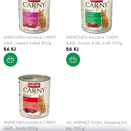
e
s
n
p
í
r
p
o
r
ANIMONDA konzerva CARNY
ANIMONDA konzerva CARNY
d
o
Adult - masový koktejl 800g
Adult - hovězí, krůta, králík 800g
u
86 Kč
86 Kč
d
k
u
t
k
ů
t
ů
ANIMONDA konzerva CARNY
ALL ANIMALS hovězí, konzerva pro
Adult - hovězí 800g
psy, 200 g