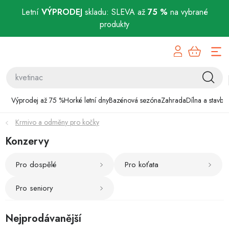
Letní
VÝPRODEJ
skladu: SLEVA až
75 %
na vybrané
produkty
Přejít
Výprodej až 75 %
na
obsah
Horké letní dny
Bazénová sezóna
Výprodej až 75 %
Horké letní dny
Bazénová sezóna
Zahrada
Dílna a stavba
Krmivo a odměny pro kočky
Zahrada
Konzervy
Dílna a stavba
Pro dospělé
Pro koťata
Domácnost
Pro seniory
Chovatelské potřeby
Nejprodávanější