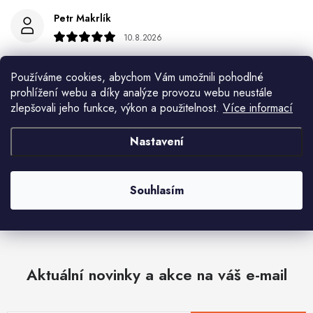
Petr Makrlík
10.8.2026
František Kašpárek
Používáme cookies, abychom Vám umožnili pohodlné
9.8.2026
prohlížení webu a díky analýze provozu webu neustále
zlepšovali jeho funkce, výkon a použitelnost.
Více informací
Eva Šimonová
9.8.2026
Nastavení
Spokojenost
Zobrazit další hodnocení
Souhlasím
Aktuální novinky a akce na váš e-mail