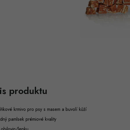
is produktu
lňkové krmivo pro psy s masem a buvolí kůží
dný pamlsek prémiové kvality
obilovin/lepku