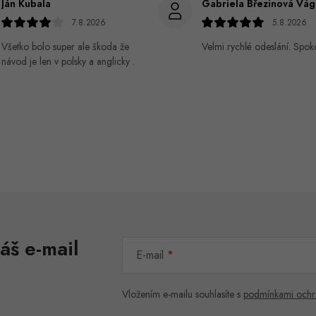
Ján Kubala
7.8.2026
5.8.2026
Všetko bolo super ale škoda že
Velmi rychlé odeslání. Spok
návod je len v polsky a anglicky .
áš e-mail
E-mail
Vložením e-mailu souhlasíte s
podmínkami ochr