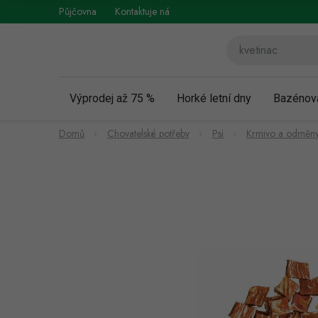
Přejít
Půjčovna
Kontaktuje nás
Obchodní podmínky
Vráce
na
obsah
Výprodej až 75 %
Horké letní dny
Bazénov
Domů
Chovatelské potřeby
Psi
Krmivo a odměny