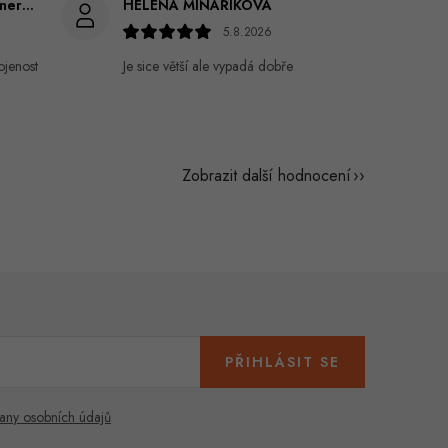
Gabriela Březinová Vágnerová
HELENA MINAŘÍKOVÁ
5.8.2026
ojenost
Je sice větší ale vypadá dobře
Zobrazit další hodnocení
PŘIHLÁSIT SE
any osobních údajů