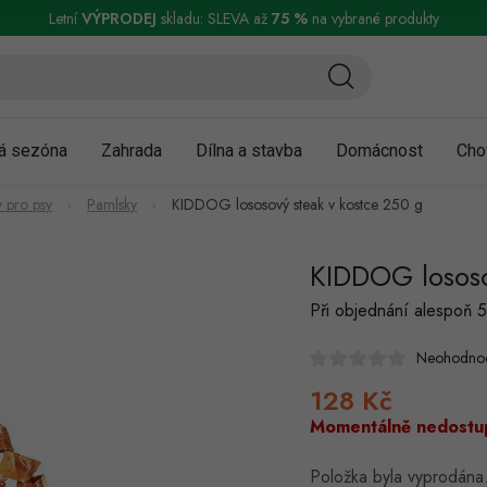
ní a reklamace
Podmínky ochrany osobních údajů
Obchodní podmínky
Letní
VÝPRODEJ
skladu: SLEVA až
75 %
na vybrané produkty
á sezóna
Zahrada
Dílna a stavba
Domácnost
Cho
 pro psy
Pamlsky
KIDDOG lososový steak v kostce 250 g
KIDDOG lososo
Při objednání alespoň 5
Neohodno
128 Kč
Měrná
cena:
Momentálně nedostu
Položka byla vyprodán