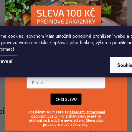
me cookies, abychom Vám umožnili pohodlné prohlížení webu a 
 provozu webu neustále zlepšovali jeho funkce, výkon a použitelno
formací
Komu ji máme poslat?
tavení
Souhl
E-mailová adresa
CHCI SLEVU
Odesláním souhlasíte se
zásadami zpracování
osobních údajů
. Pro získání slevy je nutné
přihlásit se k odběru newsletteru. Sleva platí
pouze pro nové zákazníky.