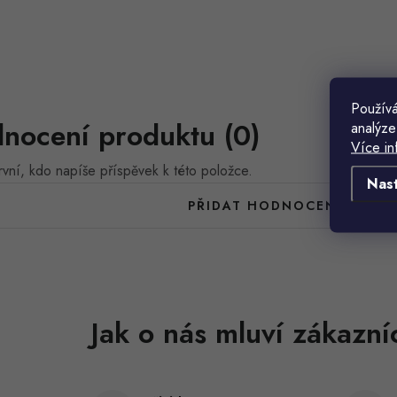
Používá
nocení produktu (0)
analýze
Více in
vní, kdo napíše příspěvek k této položce.
Nas
PŘIDAT HODNOCENÍ