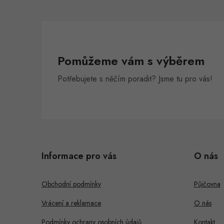
Pomůžeme vám s výběrem
Potřebujete s něčím poradit? Jsme tu pro vás!
Z
á
Informace pro vás
O nás
p
a
Obchodní podmínky
Půjčovna
t
Vrácení a reklamace
O nás
í
Podmínky ochrany osobních údajů
Kontakt