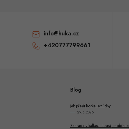
info
@
huka.cz
+420777799661
Blog
Jak přežít horké letní dny
29.6.2026
Zahrada v kalfasu: Levná, mobilní a