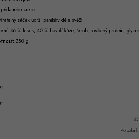
 přidaného cukru
íratelný sáček udrží pamlsky déle svěží
ení:
46 % losos, 40 % buvolí kůže, škrob, rostlinný protein, glyceri
tnost:
250 g
ie
t
85
Položka b