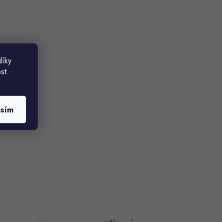
díky
st.
asím