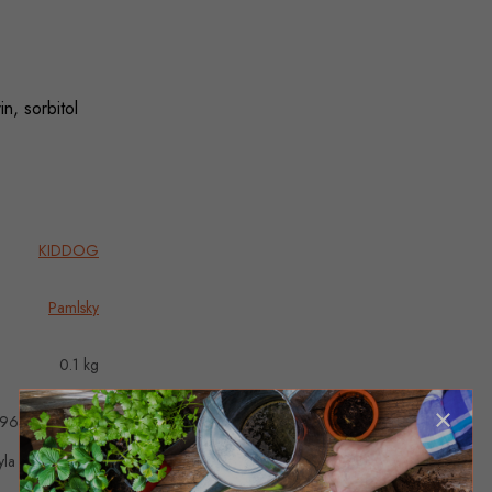
n, sorbitol
KIDDOG
Pamlsky
0.1 kg
96410046919
yla vyprodána…