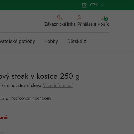
 pro podnikatele
Způsob doručení a platby
Zásady používání cookies
CZK
NÁKUPNÍ
KOŠÍK
Zákaznická linka
Košík
Přihlášení
vatelské potřeby
Hobby
Dětské zboží a hračky
N
vý steak v kostce 250 g
 ks množstevní sleva
Více informací
Podrobnosti hodnocení
ceno
pné
a…