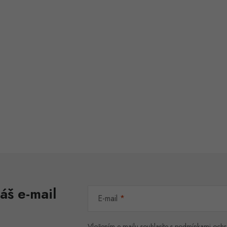
áš e-mail
E-mail
Vložením e-mailu souhlasíte s
podmínkami ochr