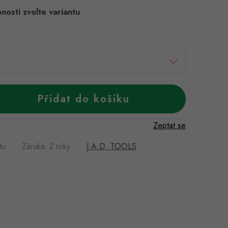
nosti zvolte variantu
Přidat do košíku
Zeptat se
tu
Záruka
:
2 roky
J.A.D. TOOLS