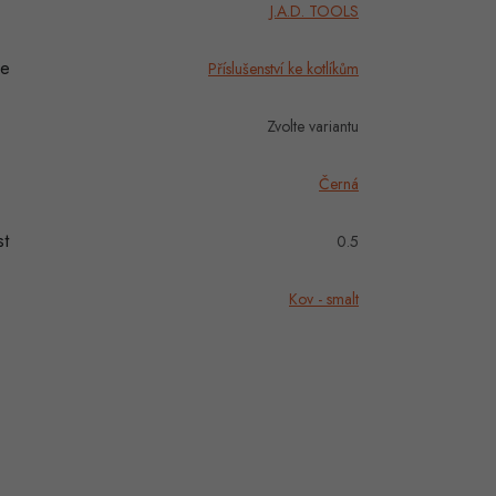
J.A.D. TOOLS
ie
Příslušenství ke kotlíkům
Zvolte variantu
Černá
t
0.5
Kov - smalt