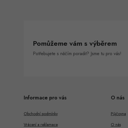
Pomůžeme vám s výběrem
Potřebujete s něčím poradit? Jsme tu pro vás!
Z
á
Informace pro vás
O nás
p
a
Obchodní podmínky
Půjčovna
t
Vrácení a reklamace
O nás