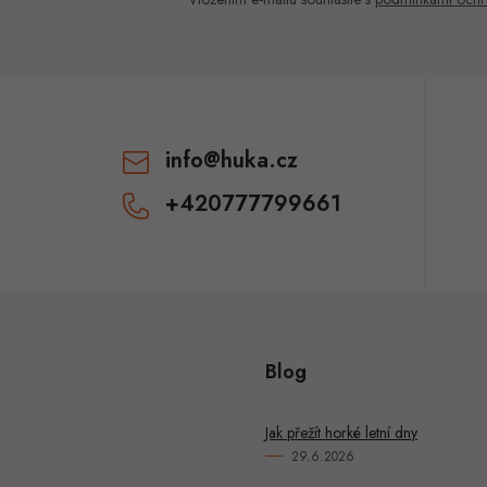
info
@
huka.cz
+420777799661
Blog
Jak přežít horké letní dny
29.6.2026