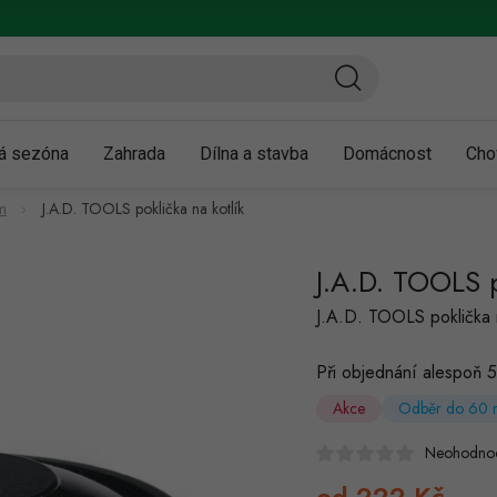
ní a reklamace
Podmínky ochrany osobních údajů
Obchodní podmínky
á sezóna
Zahrada
Dílna a stavba
Domácnost
Cho
ům
J.A.D. TOOLS poklička na kotlík
J.A.D. TOOLS p
J.A.D. TOOLS poklička 
Při objednání alespoň 5
Akce
Odběr do 60 m
Neohodno
od
222 Kč
Měrná