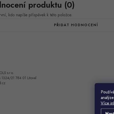
nocení produktu (0)
vní, kdo napíše příspěvek k této položce.
PŘIDAT HODNOCENÍ
OLS s.r.o.
 1324/21 784 01 Litovel
d.cz
Používá
analýze
Více in
Nas