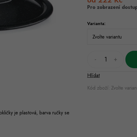
cena:
Pro zobrazení dostup
Varianta:
Hlídat
Kód zboží:
Zvolte varian
ličky je plastová, barva ručky se