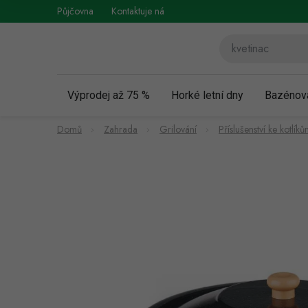
Přejít
Půjčovna
Kontaktuje nás
Obchodní podmínky
Vráce
na
obsah
Výprodej až 75 %
Horké letní dny
Bazénov
Domů
Zahrada
Grilování
Příslušenství ke kotlík