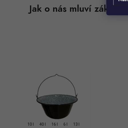
10 l
40 l
16 l
6 l
13 l