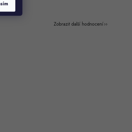
asím
Zobrazit další hodnocení