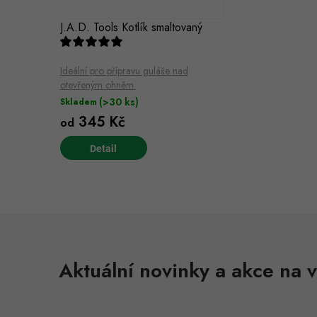
J.A.D. Tools Kotlík smaltovaný
Ideální pro přípravu guláše nad
otevřeným ohněm.
(>30 ks)
Skladem
345 Kč
od
Aktuální novinky a akce na v