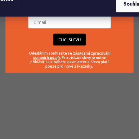
Souhl
E-mailová adresa
CHCI SLEVU
Odesláním souhlasíte se
zásadami zpracování
Související produkty
osobních údajů
. Pro získání slevy je nutné
přihlásit se k odběru newsletteru. Sleva platí
pouze pro nové zákazníky.