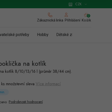
 pro podnikatele
Způsob doručení a platby
Zásady používání cookies
CZK
NÁKUPNÍ
KOŠÍK
Zákaznická linka
Košík
Přihlášení
vatelské potřeby
Hobby
Dětské zboží a hračky
N
oklička na kotlík
na kotlík 8/10/13/16 l (průměr 38/44 cm).
 ks množstevní sleva
Více informací
in.
Podrobnosti hodnocení
ceno