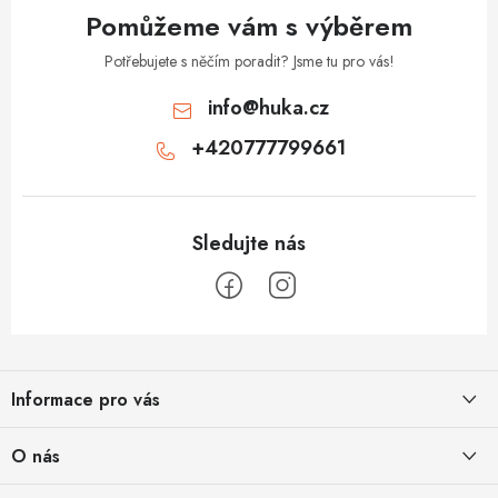
Pomůžeme vám s výběrem
Potřebujete s něčím poradit? Jsme tu pro vás!
info
@
huka.cz
+420777799661
Z
á
Informace pro vás
p
a
Obchodní podmínky
O nás
t
Vrácení a reklamace