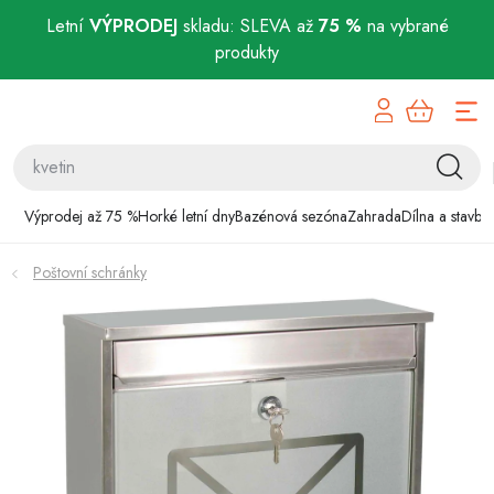
Letní
VÝPRODEJ
skladu: SLEVA až
75 %
na vybrané
produkty
Přejít
Výprodej až 75 %
na
obsah
Horké letní dny
Bazénová sezóna
Výprodej až 75 %
Horké letní dny
Bazénová sezóna
Zahrada
Dílna a stavba
Zahrada
Poštovní schránky
Dílna a stavba
Domácnost
Chovatelské potřeby