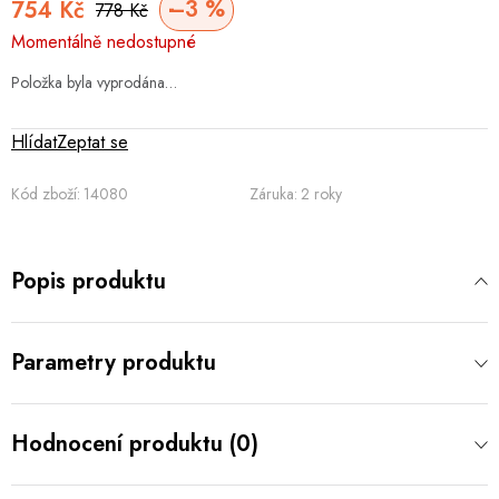
–3 %
754 Kč
778 Kč
Měrná
Momentálně nedostupné
cena:
Položka byla vyprodána…
Hlídat
Zeptat se
Kód zboží:
14080
Záruka
:
2 roky
Popis produktu
Parametry produktu
Hodnocení produktu (0)