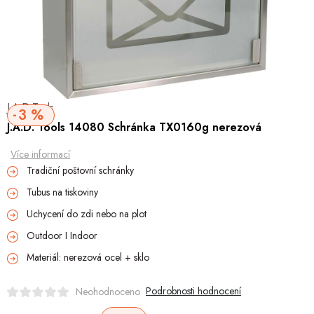
Hobby
Dětské zboží a hračky
Novinky
J.A.D Tools
World Cleanup Day
3 %
J.A.D. Tools 14080 Schránka TX0160g nerezová
Akční ceny
Více informací
Tradiční poštovní schránky
Půjčovna
Kontaktuje nás
Obchodní podmínky
Tubus na tiskoviny
Vrácení a reklamace
Podmínky ochrany osobních údajů
Uchycení do zdi nebo na plot
Obchodní podmínky pro podnikatele
Způsob doručení a platby
Outdoor I Indoor
Zásady používání cookies
O nás
Blog
Materiál: nerezová ocel + sklo
Podrobnosti hodnocení
Neohodnoceno