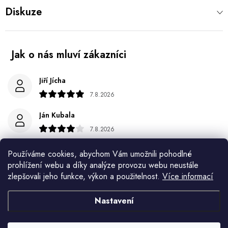
Diskuze
Jiří Jícha
7.8.2026
Ján Kubala
7.8.2026
Všetko bolo super ale škoda že návod je len v polsky a
Používáme cookies, abychom Vám umožnili pohodlné
anglicky .
prohlížení webu a díky analýze provozu webu neustále
zlepšovali jeho funkce, výkon a použitelnost.
Více informací
Gabriela Březinová Vágnerová
5.8.2026
Nastavení
Velmi rychlé odeslání. Spokojenost