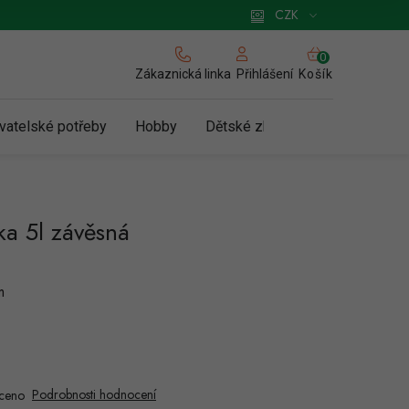
 pro podnikatele
Způsob doručení a platby
Zásady používání cookies
CZK
NÁKUPNÍ
KOŠÍK
Zákaznická linka
Košík
Přihlášení
vatelské potřeby
Hobby
Dětské zboží a hračky
N
a 5l závěsná
m
Podrobnosti hodnocení
ceno