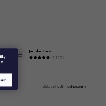
Jaroslav Kováč
díky
2.8.2026
st.
asím
Zobrazit další hodnocení