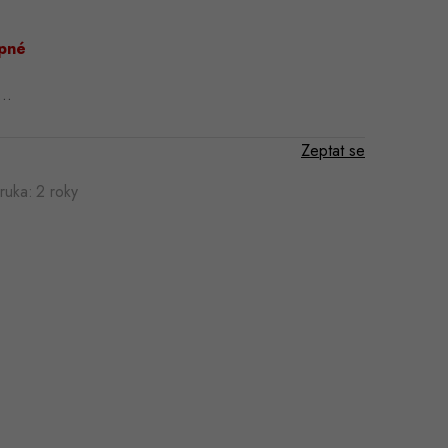
pné
a…
Zeptat se
ruka
:
2 roky