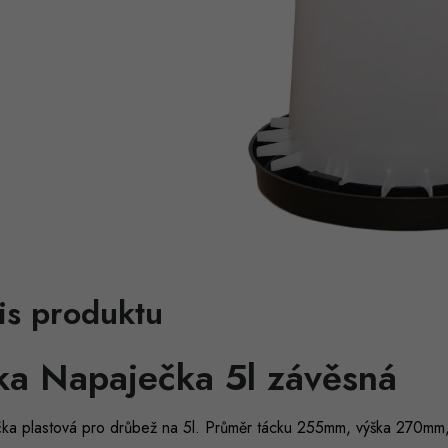
is produktu
a Napaječka 5l závěsná
ka plastová pro drůbež na 5l. Průměr tácku 255mm, výška 270mm