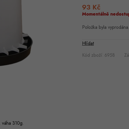
93 Kč
Měrná
cena:
Momentálně nedostu
Položka byla vyprodán
Hlídat
Kód zboží:
6958
Zá
, váha 310g.