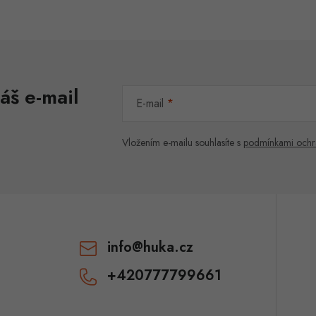
áš e-mail
E-mail
Vložením e-mailu souhlasíte s
podmínkami ochr
info
@
huka.cz
+420777799661