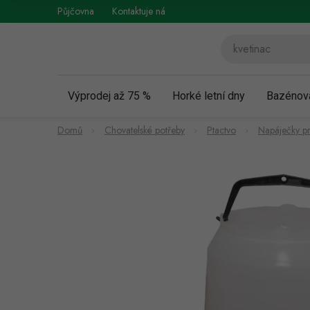
Přejít
Půjčovna
Kontaktuje nás
Obchodní podmínky
Vráce
na
obsah
Výprodej až 75 %
Horké letní dny
Bazénov
Domů
Chovatelské potřeby
Ptactvo
Napáječky pr