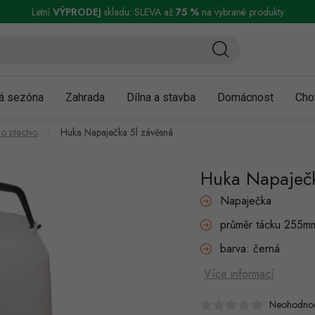
ní a reklamace
Podmínky ochrany osobních údajů
Obchodní podmínky
Letní
VÝPRODEJ
skladu: SLEVA až
75 %
na vybrané produkty
á sezóna
Zahrada
Dílna a stavba
Domácnost
Cho
o ptactvo
Huka Napaječka 5l závěsná
Huka Napaječk
Napaječka
průměr tácku 255m
barva: černá
Více informací
Neohodno