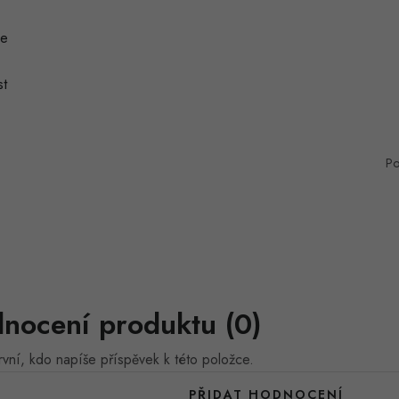
ie
t
Po
nocení produktu (0)
vní, kdo napíše příspěvek k této položce.
PŘIDAT HODNOCENÍ