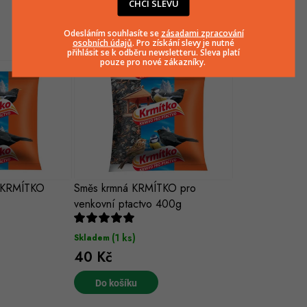
CHCI SLEVU
Související produkty
Odesláním souhlasíte se
zásadami zpracování
osobních údajů
. Pro získání slevy je nutné
přihlásit se k odběru newsletteru. Sleva platí
pouze pro nové zákazníky.
á KRMÍTKO
Směs krmná KRMÍTKO pro
venkovní ptactvo 400g
(1 ks)
Skladem
40 Kč
Do košíku