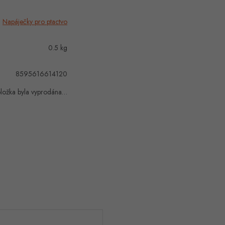
Napáječky pro ptactvo
0.5 kg
8595616614120
ložka byla vyprodána…