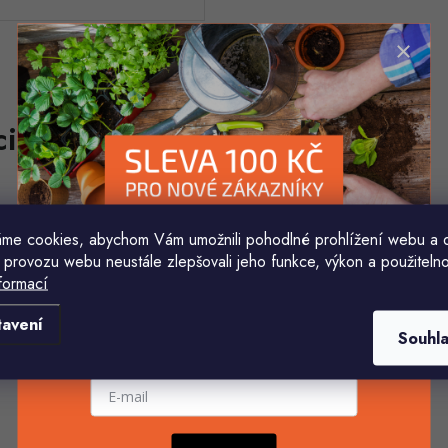
HELENA MINAŘÍKOVÁ
Ivana Mimrackova
me cookies, abychom Vám umožnili pohodlné prohlížení webu a 
5.8.2026
4.8.2026
 provozu webu neustále zlepšovali jeho funkce, výkon a použitelno
Je sice větší ale vypadá dobře
formací
Komu ji máme poslat?
tavení
Souhl
E-mailová adresa