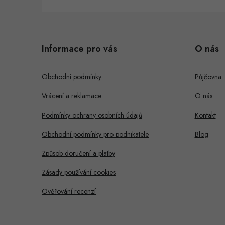
Z
á
Informace pro vás
O nás
p
a
Obchodní podmínky
Půjčovna
t
Vrácení a reklamace
O nás
í
Podmínky ochrany osobních údajů
Kontakt
Obchodní podmínky pro podnikatele
Blog
Způsob doručení a platby
Zásady používání cookies
Ověřování recenzí