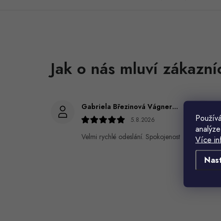
Gabriela Březinová Vágnerová
Používá
5.8.2026
analýze
Velmi rychlé odeslání. Spokojenost
Více in
Nas