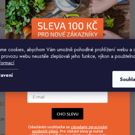
éry
 kg
31
me cookies, abychom Vám umožnili pohodlné prohlížení webu a 
 provozu webu neustále zlepšovali jeho funkce, výkon a použitelno
rná
formací
Komu ji máme poslat?
cm
tavení
Souhl
E-mailová adresa
len
0 l
CHCI SLEVU
cm
Odesláním souhlasíte se
zásadami zpracování
osobních údajů
. Pro získání slevy je nutné
cm