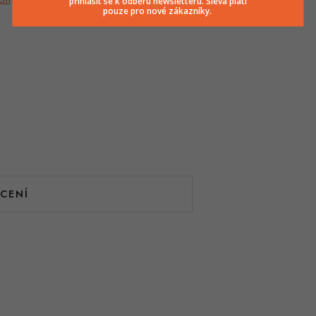
přihlásit se k odběru newsletteru. Sleva platí
pouze pro nové zákazníky.
CENÍ