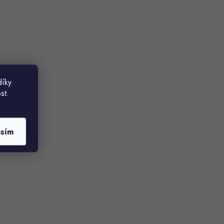
díky
st.
asím