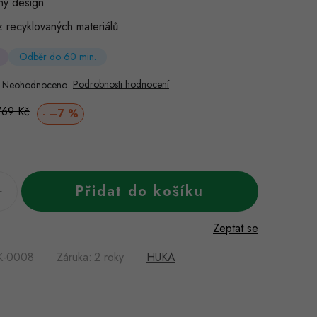
ý design
 recyklovaných materiálů
Odběr do 60 min.
Podrobnosti hodnocení
Neohodnoceno
Měrná
769 Kč
–7 %
cena:
Přidat do košíku
Zeptat se
K-0008
Záruka
:
2 roky
HUKA