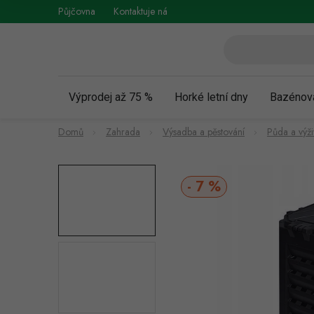
Přejít
Půjčovna
Kontaktuje nás
Obchodní podmínky
Vráce
na
obsah
Výprodej až 75 %
Horké letní dny
Bazénov
Domů
Zahrada
Výsadba a pěstování
Půda a výživ
7 %