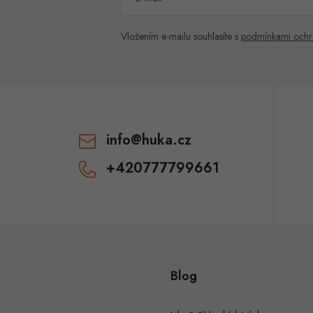
Vložením e-mailu souhlasíte s
podmínkami ochr
info
@
huka.cz
+420777799661
Blog