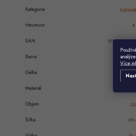
Kategorie
Kompost
Hmotnost
6
EAN
85942246006
Používá
analýze
Barva
Če
Více in
Délka
69 
Nas
Materiál
Polypropy
Objem
36
Šířka
69 
Výška
84 