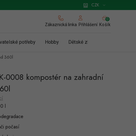
 pro podnikatele
Způsob doručení a platby
Zásady používání cookies
CZK
NÁKUPNÍ
KOŠÍK
Zákaznická linka
Košík
Přihlášení
vatelské potřeby
Hobby
Dětské zboží a hračky
N
ad 360l
-0008 kompostér na zahradní
60l
cí
0 l
iodegradace
či počasí