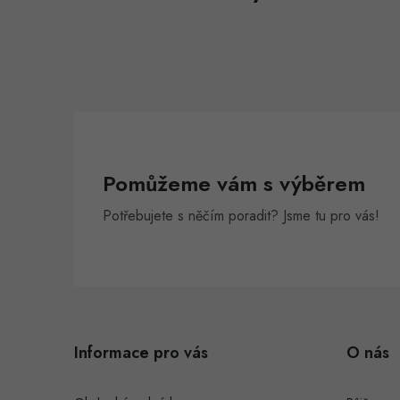
Pomůžeme vám s výběrem
Potřebujete s něčím poradit? Jsme tu pro vás!
Z
á
Informace pro vás
O nás
p