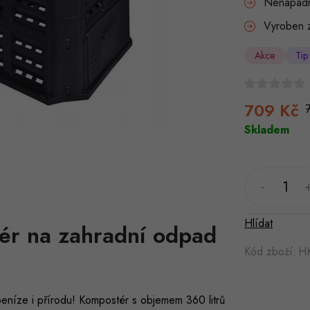
Nenápadn
Vyroben z
Akce
Tip
709 Kč
Skladem
Hlídat
r na zahradní odpad
Kód zboží:
H
peníze i přírodu! Kompostér s objemem 360 litrů