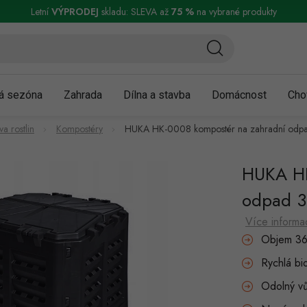
ní a reklamace
Podmínky ochrany osobních údajů
Obchodní podmínky
Letní
VÝPRODEJ
skladu: SLEVA až
75 %
na vybrané produkty
á sezóna
Zahrada
Dílna a stavba
Domácnost
Cho
a rostlin
Kompostéry
HUKA HK-0008 kompostér na zahradní odp
HUKA HK
odpad 3
Více informa
Objem 36
Rychlá b
Odolný vů