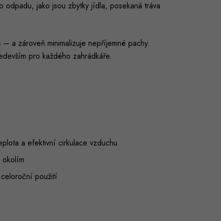
 odpadu, jako jsou zbytky jídla, posekaná tráva
s – a zároveň minimalizuje nepříjemné pachy.
především pro každého zahrádkáře.
 teplota a efektivní cirkulace vzduchu
s okolím
celoroční použití