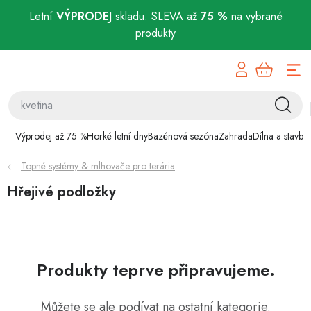
Letní
VÝPRODEJ
skladu: SLEVA až
75 %
na vybrané
produkty
Přejít
Výprodej až 75 %
na
obsah
Horké letní dny
Bazénová sezóna
Výprodej až 75 %
Horké letní dny
Bazénová sezóna
Zahrada
Dílna a stavba
Topné systémy & mlhovače pro terária
Zahrada
Hřejivé podložky
Dílna a stavba
Domácnost
Produkty teprve připravujeme.
Chovatelské potřeby
Můžete se ale podívat na ostatní kategorie.