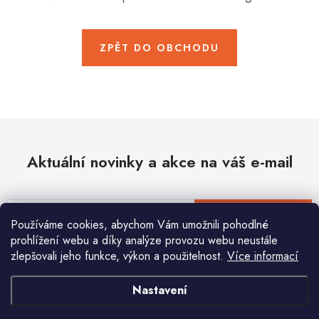
Hobby
Dětské zboží a hračky
ZPĚT DO OBCHODU
Novinky
World Cleanup Day
Akční ceny
Aktuální novinky a akce na váš e-mail
Půjčovna
Kontaktuje nás
Obchodní podmínky
Vrácení a reklamace
Podmínky ochrany osobních údajů
E-mail
PŘIHLÁSIT SE
Používáme cookies, abychom Vám umožnili pohodlné
Obchodní podmínky pro podnikatele
Způsob doručení a platby
prohlížení webu a díky analýze provozu webu neustále
Zásady používání cookies
O nás
Blog
zlepšovali jeho funkce, výkon a použitelnost.
Více informací
Vložením e-mailu souhlasíte s
podmínkami ochrany osobních údajů
Nastavení