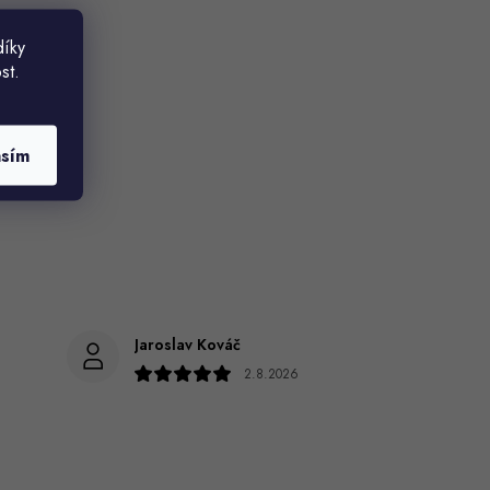
díky
st.
asím
Jaroslav Kováč
2.8.2026