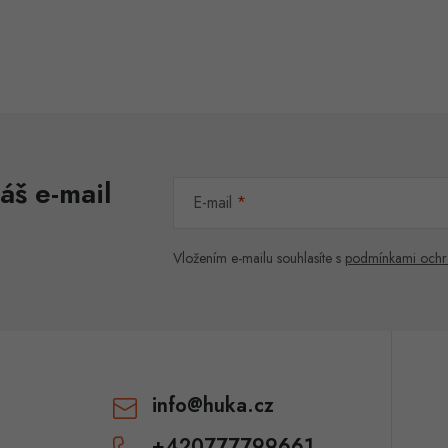
áš e-mail
E-mail
Vložením e-mailu souhlasíte s
podmínkami ochr
info
@
huka.cz
+420777799661