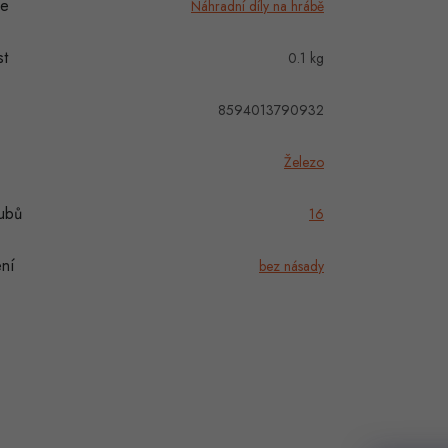
ie
Náhradní díly na hrábě
t
0.1 kg
8594013790932
Železo
ubů
16
ní
bez násady