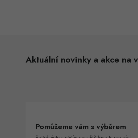
Aktuální novinky a akce na v
Pomůžeme vám s výběrem
Potřebujete s něčím poradit? Jsme tu pro vás!