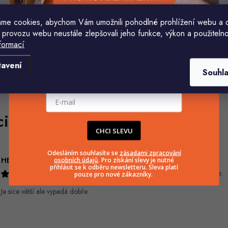
me cookies, abychom Vám umožnili pohodlné prohlížení webu a 
 provozu webu neustále zlepšovali jeho funkce, výkon a použitelno
formací
Komu ji máme poslat?
tavení
Souhl
E-mailová adresa
CHCI SLEVU
Odesláním souhlasíte se
zásadami zpracování
HELENA MINAŘÍKOVÁ
Ivana Mimrackova
osobních údajů
. Pro získání slevy je nutné
přihlásit se k odběru newsletteru. Sleva platí
5.8.2026
4.8.2026
pouze pro nové zákazníky.
Je sice větší ale vypadá dobře