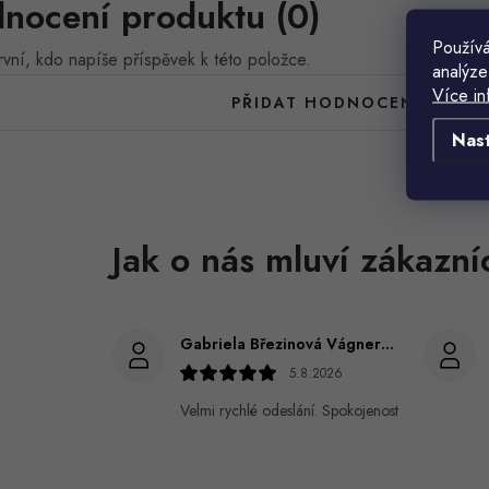
nocení produktu (0)
Používá
vní, kdo napíše příspěvek k této položce.
analýze
Více in
PŘIDAT HODNOCENÍ
Nas
Gabriela Březinová Vágnerová
5.8.2026
Velmi rychlé odeslání. Spokojenost