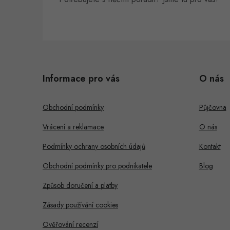
Z
á
Informace pro vás
O nás
p
a
Obchodní podmínky
Půjčovna
t
Vrácení a reklamace
O nás
í
Podmínky ochrany osobních údajů
Kontakt
Obchodní podmínky pro podnikatele
Blog
Způsob doručení a platby
Zásady používání cookies
Ověřování recenzí