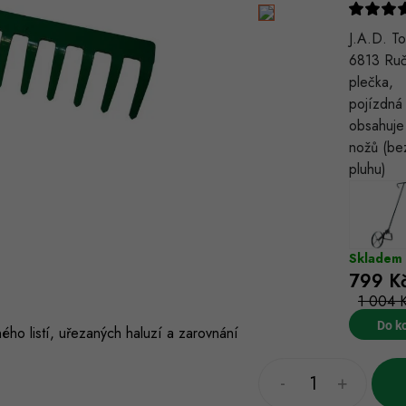
J.A.D. To
6813 Ruč
plečka,
pojízdná 
obsahuje
nožů (be
pluhu)
Skladem
799 K
1 004 
Do k
o listí, uřezaných haluzí a zarovnání