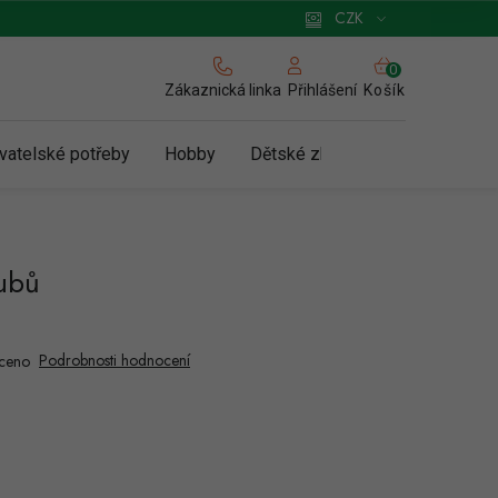
 pro podnikatele
Způsob doručení a platby
Zásady používání cookies
CZK
NÁKUPNÍ
KOŠÍK
Zákaznická linka
Košík
Přihlášení
vatelské potřeby
Hobby
Dětské zboží a hračky
N
zubů
Podrobnosti hodnocení
ceno