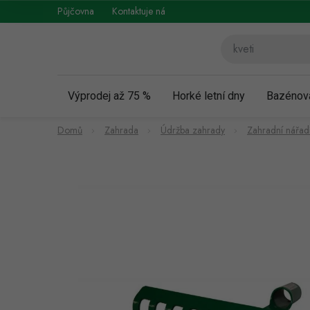
Přejít
Půjčovna
Kontaktuje nás
Obchodní podmínky
Vráce
na
obsah
Výprodej až 75 %
Horké letní dny
Bazénov
Domů
Zahrada
Údržba zahrady
Zahradní nářad