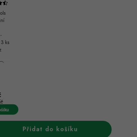
ols
ní
-
 3 ks
z
č
Kč
ošíku
Přidat do košíku