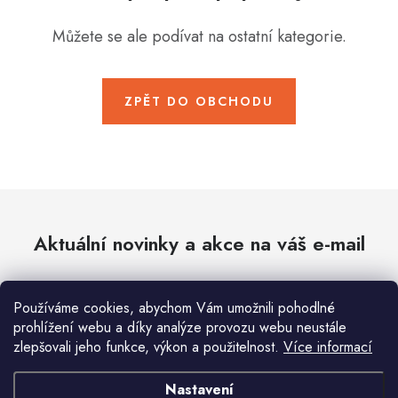
Hobby
Můžete se ale podívat na ostatní kategorie.
Dětské zboží a hračky
Novinky
ZPĚT DO OBCHODU
World Cleanup Day
Akční ceny
Půjčovna
Kontaktuje nás
Obchodní podmínky
Aktuální novinky a akce na váš e-mail
Vrácení a reklamace
Podmínky ochrany osobních údajů
Obchodní podmínky pro podnikatele
Způsob doručení a platby
Používáme cookies, abychom Vám umožnili pohodlné
Zásady používání cookies
O nás
Blog
E-mail
PŘIHLÁSIT SE
prohlížení webu a díky analýze provozu webu neustále
zlepšovali jeho funkce, výkon a použitelnost.
Více informací
Vložením e-mailu souhlasíte s
podmínkami ochrany osobních údajů
Nastavení