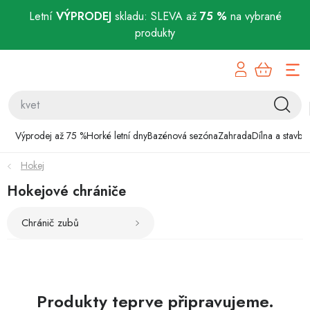
Letní
VÝPRODEJ
skladu: SLEVA až
75 %
na vybrané
produkty
Přejít
Výprodej až 75 %
na
obsah
Horké letní dny
Bazénová sezóna
Výprodej až 75 %
Horké letní dny
Bazénová sezóna
Zahrada
Dílna a stavba
Hokej
Zahrada
Hokejové chrániče
Dílna a stavba
Chránič zubů
Domácnost
Chovatelské potřeby
Produkty teprve připravujeme.