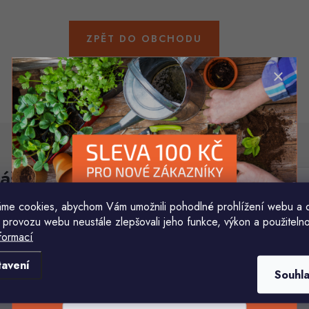
ZPĚT DO OBCHODU
áš e-mail
E-mail
me cookies, abychom Vám umožnili pohodlné prohlížení webu a 
 provozu webu neustále zlepšovali jeho funkce, výkon a použitelno
Vložením e-mailu souhlasíte s
podmínkami ochr
formací
Komu ji máme poslat?
tavení
Souhl
E-mailová adresa