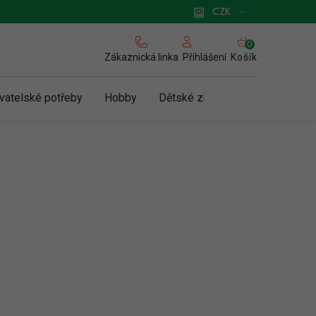
 pro podnikatele
Způsob doručení a platby
Zásady používání cookies
CZK
NÁKUPNÍ
KOŠÍK
Zákaznická linka
Košík
Přihlášení
vatelské potřeby
Hobby
Dětské zboží a hračky
N