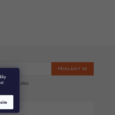
PŘIHLÁSIT SE
díky
st.
any osobních údajů
asím