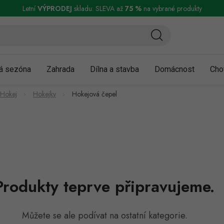
ní a reklamace
Podmínky ochrany osobních údajů
Obchodní podmínky
Letní
VÝPRODEJ
skladu: SLEVA až
75 %
na vybrané produkty
á sezóna
Zahrada
Dílna a stavba
Domácnost
Cho
Hokej
Hokejky
Hokejová čepel
Produkty teprve připravujeme.
Můžete se ale podívat na ostatní kategorie.