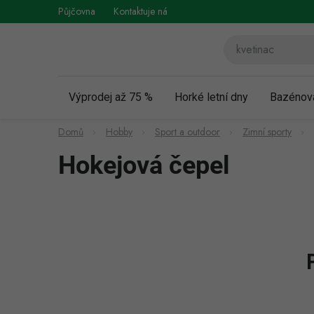
Přejít
Půjčovna
Kontaktuje nás
Obchodní podmínky
Vráce
na
obsah
Výprodej až 75 %
Horké letní dny
Bazénov
Domů
Hobby
Sport a outdoor
Zimní sporty
Hokejová čepel
P
o
s