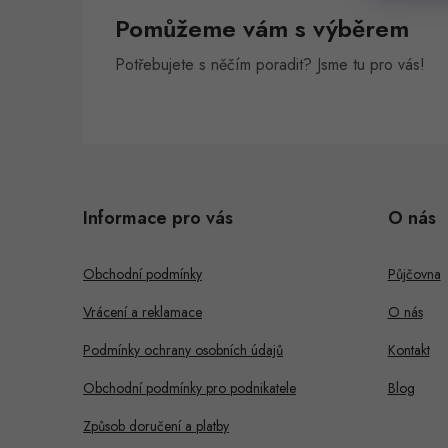
Pomůžeme vám s výběrem
Potřebujete s něčím poradit? Jsme tu pro vás!
Z
á
Informace pro vás
O nás
p
a
Obchodní podmínky
Půjčovna
t
Vrácení a reklamace
O nás
í
Podmínky ochrany osobních údajů
Kontakt
Obchodní podmínky pro podnikatele
Blog
Způsob doručení a platby