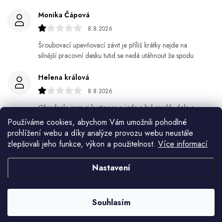
Monika Čápová
8.8.2026
Šroubovací upevňovací závit je příliš krátky nejde na
silnější pracovní desku tutid se nedá utáhnout že spodu
Helena králová
8.8.2026
Objednala jsem si kvetinace a jede n byl praskly dole a
kdyz jsem napsala jak to budem resit tak zadna odpoved
Používáme cookies, abychom Vám umožnili pohodlné
prohlížení webu a díky analýze provozu webu neustále
Jiří Jícha
zlepšovali jeho funkce, výkon a použitelnost.
Více informací
7.8.2026
Nastavení
Ján Kubala
7.8.2026
Souhlasím
Všetko bolo super ale škoda že návod je len v polsky a
anglicky .