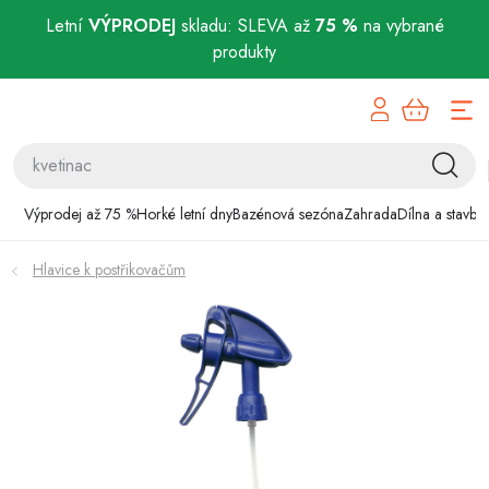
Letní
VÝPRODEJ
skladu: SLEVA až
75 %
na vybrané
produkty
Přejít
Výprodej až 75 %
na
obsah
Horké letní dny
Bazénová sezóna
Výprodej až 75 %
Horké letní dny
Bazénová sezóna
Zahrada
Dílna a stavba
Zahrada
Hlavice k postřikovačům
Dílna a stavba
Domácnost
Chovatelské potřeby