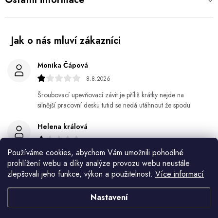
Monika Čápová
8.8.2026
Šroubovací upevňovací závit je příliš krátky nejde na
silnější pracovní desku tutid se nedá utáhnout že spodu
Helena králová
8.8.2026
Používáme cookies, abychom Vám umožnili pohodlné
Objednala jsem si kvetinace a jede n byl praskly dole a
prohlížení webu a díky analýze provozu webu neustále
kdyz jsem napsala jak to budem resit tak zadna odpoved
zlepšovali jeho funkce, výkon a použitelnost.
Více informací
Jiří Jícha
Nastavení
7.8.2026