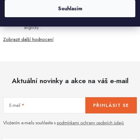
Ján Kubala
Souhlasím
7.8.2026
Všetko bolo super ale škoda že návod je len v polsky a
anglicky .
Zobrazit další hodnocení
Aktuální novinky a akce na váš e-mail
E-mail
PŘIHLÁSIT SE
Vložením e-mailu souhlasíte s
podmínkami ochrany osobních údajů