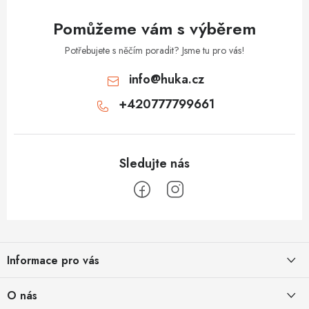
Pomůžeme vám s výběrem
Potřebujete s něčím poradit? Jsme tu pro vás!
info
@
huka.cz
+420777799661
Z
á
Informace pro vás
p
a
Obchodní podmínky
O nás
t