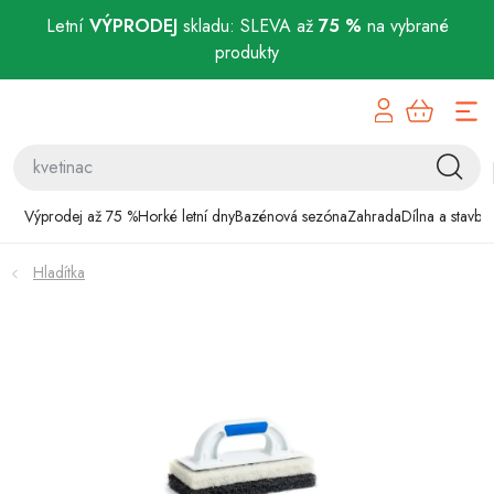
Letní
VÝPRODEJ
skladu: SLEVA až
75 %
na vybrané
produkty
Přejít
Výprodej až 75 %
na
obsah
Horké letní dny
Bazénová sezóna
Výprodej až 75 %
Horké letní dny
Bazénová sezóna
Zahrada
Dílna a stavba
Zahrada
Hladítka
Dílna a stavba
Domácnost
Chovatelské potřeby