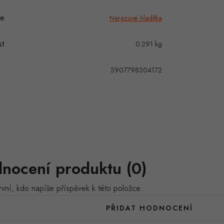
ie
Nerezové hladítka
t
0.291 kg
5907798304172
nocení produktu (0)
vní, kdo napíše příspěvek k této položce.
PŘIDAT HODNOCENÍ