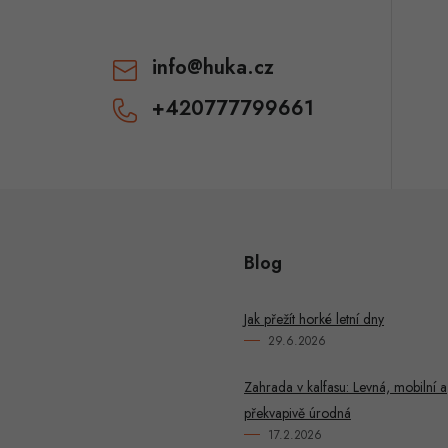
info
@
huka.cz
+420777799661
Blog
Jak přežít horké letní dny
29.6.2026
Zahrada v kalfasu: Levná, mobilní a
překvapivě úrodná
17.2.2026