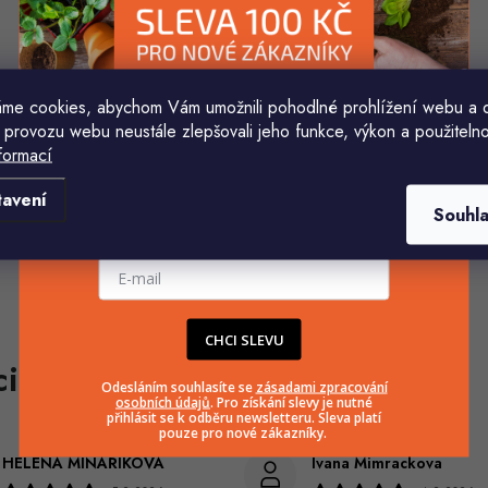
me cookies, abychom Vám umožnili pohodlné prohlížení webu a 
 provozu webu neustále zlepšovali jeho funkce, výkon a použitelno
formací
Komu ji máme poslat?
tavení
Souhl
E-mailová adresa
CHCI SLEVU
Odesláním souhlasíte se
zásadami zpracování
osobních údajů
. Pro získání slevy je nutné
přihlásit se k odběru newsletteru. Sleva platí
pouze pro nové zákazníky.
HELENA MINAŘÍKOVÁ
Ivana Mimrackova