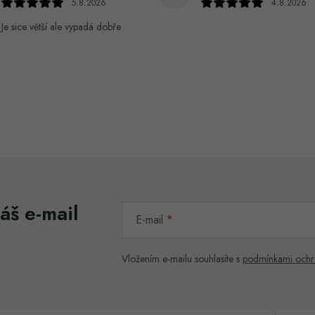
5.8.2026
4.8.2026
Je sice větší ale vypadá dobře
áš e-mail
E-mail
Vložením e-mailu souhlasíte s
podmínkami ochr