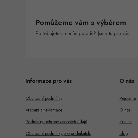
Pomůžeme vám s výběrem
Potřebujete s něčím poradit? Jsme tu pro vás!
Z
á
Informace pro vás
O nás
p
a
Obchodní podmínky
Půjčovna
t
Vrácení a reklamace
O nás
í
Podmínky ochrany osobních údajů
Kontakt
Obchodní podmínky pro podnikatele
Blog