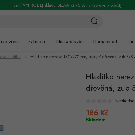
ní a reklamace
Podmínky ochrany osobních údajů
Obchodní podmínky
Letní
VÝPRODEJ
skladu: SLEVA až
75 %
na vybrané produkty
á sezóna
Zahrada
Dílna a stavba
Domácnost
Cho
ové hladítka
Hladítko nerezové 130x270mm, rukojeť dřevěná, zub 8x8 
Hladítko nere
dřevěná, zub 
Neohodno
186 Kč
Měrná
cena:
Skladem