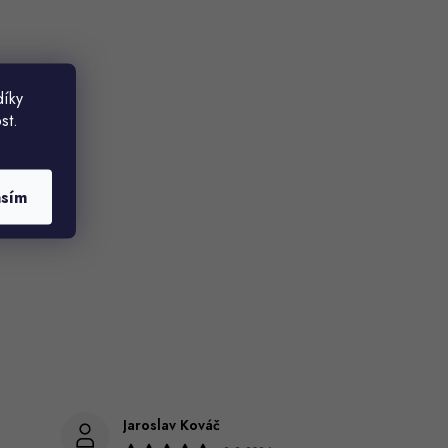
díky
st.
asím
Jaroslav Kováč