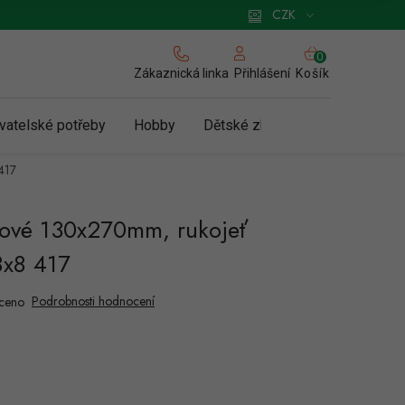
 pro podnikatele
Způsob doručení a platby
Zásady používání cookies
CZK
NÁKUPNÍ
KOŠÍK
Zákaznická linka
Košík
Přihlášení
vatelské potřeby
Hobby
Dětské zboží a hračky
N
417
zové 130x270mm, rukojeť
8x8 417
Podrobnosti hodnocení
ceno