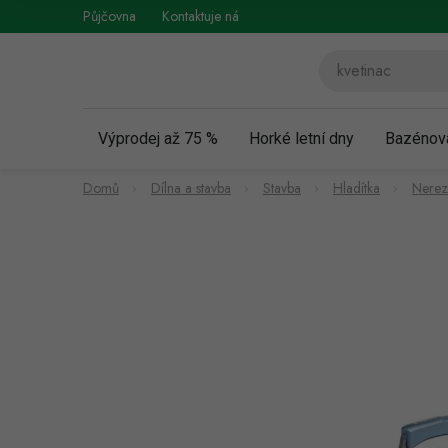
Přejít
Půjčovna
Kontaktuje nás
Obchodní podmínky
Vráce
na
obsah
Výprodej až 75 %
Horké letní dny
Bazénov
Domů
Dílna a stavba
Stavba
Hladítka
Nerez