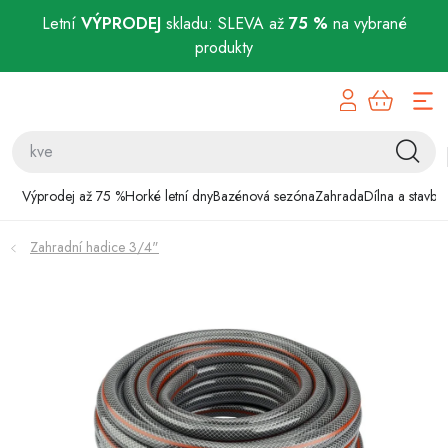
Letní
VÝPRODEJ
skladu: SLEVA až
75 %
na vybrané
produkty
Přejít
Výprodej až 75 %
na
obsah
Horké letní dny
Bazénová sezóna
Výprodej až 75 %
Horké letní dny
Bazénová sezóna
Zahrada
Dílna a stavba
Zahrada
Zahradní hadice 3/4"
Dílna a stavba
Domácnost
Chovatelské potřeby