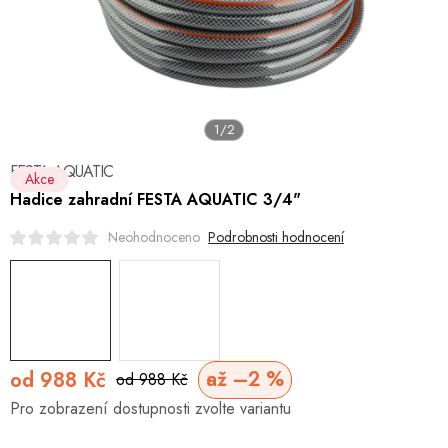
Hobby
Dětské zboží a hračky
Novinky
1/2
World Cleanup Day
FESTA AQUATIC
Akce
Hadice zahradní FESTA AQUATIC 3/4"
Akční ceny
Podrobnosti hodnocení
Neohodnoceno
Půjčovna
Kontaktuje nás
Obchodní podmínky
Vrácení a reklamace
Obchodní podmínky pro podnikatele
Způsob doručení a platby
Zásady
až –2 %
od
988 Kč
od 988 Kč
Měrná
Pro zobrazení dostupnosti zvolte variantu
cena: