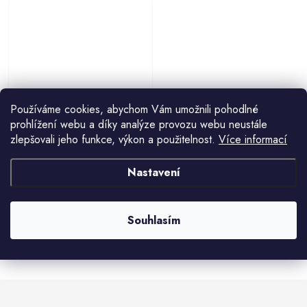
Používáme cookies, abychom Vám umožnili pohodlné
Dř. domek s rovnou střechou pro
prohlížení webu a díky analýze provozu webu neustále
křečky 15x12x15cm
zlepšovali jeho funkce, výkon a použitelnost.
Více informací
150 Kč
Nastavení
Souhlasím
O
v
l
á