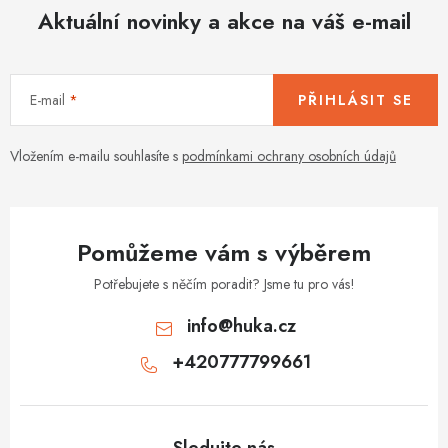
d
Aktuální novinky a akce na váš e-mail
a
c
í
E-mail
PŘIHLÁSIT SE
p
r
v
Vložením e-mailu souhlasíte s
podmínkami ochrany osobních údajů
k
y
v
Pomůžeme vám s výběrem
ý
p
Potřebujete s něčím poradit? Jsme tu pro vás!
i
info
@
huka.cz
s
+420777799661
u