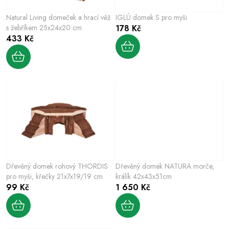
p
o
r
Natural Living domeček a hrací věž
IGLÚ domek S pro myši
d
o
s žebříkem 25x24x20 cm
178 Kč
u
433 Kč
d
k
u
t
k
ů
t
ů
Dřevěný domek rohový THORDIS
Dřevěný domek NATURA morče,
pro myši, křečky 21x7x19/19 cm
králík 42x43x51cm
99 Kč
1 650 Kč