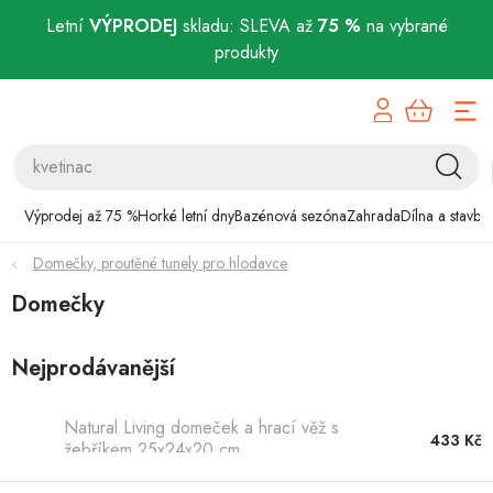
Letní
VÝPRODEJ
skladu: SLEVA až
75 %
na vybrané
produkty
Přejít
Výprodej až 75 %
na
obsah
Horké letní dny
Bazénová sezóna
Výprodej až 75 %
Horké letní dny
Bazénová sezóna
Zahrada
Dílna a stavba
Domečky, proutěné tunely pro hlodavce
Zahrada
Domečky
Dílna a stavba
Nejprodávanější
Domácnost
Natural Living domeček a hrací věž s
Chovatelské potřeby
433 Kč
žebříkem 25x24x20 cm