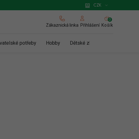
 pro podnikatele
Způsob doručení a platby
Zásady používání cookies
CZK
NÁKUPNÍ
KOŠÍK
Zákaznická linka
Košík
Přihlášení
vatelské potřeby
Hobby
Dětské zboží a hračky
N