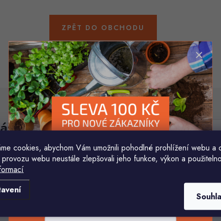
ZPĚT DO OBCHODU
áš e-mail
E-mail
me cookies, abychom Vám umožnili pohodlné prohlížení webu a 
 provozu webu neustále zlepšovali jeho funkce, výkon a použitelno
Vložením e-mailu souhlasíte s
podmínkami ochr
formací
Komu ji máme poslat?
tavení
Souhl
E-mailová adresa