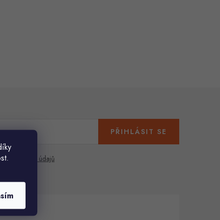
PŘIHLÁSIT SE
díky
st.
any osobních údajů
asím