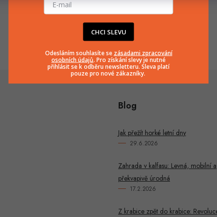
info
@
huka.cz
+420777799661
CHCI SLEVU
Odesláním souhlasíte se
zásadami zpracování
osobních údajů
. Pro získání slevy je nutné
přihlásit se k odběru newsletteru. Sleva platí
pouze pro nové zákazníky.
Blog
Jak přežít horké letní dny
29.6.2026
Zahrada v kalfasu: Levná, mobilní a
překvapivě úrodná
17.2.2026
Z krabice zpět do krabice: Revoluc