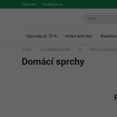
Přejít
Půjčovna
Kontaktuje nás
Obchodní podmínky
Vráce
na
obsah
Výprodej až 75 %
Horké letní dny
Bazénov
Domů
Chovatelské potřeby
Psi
Péče & hygiena p
Domácí sprchy
P
o
s