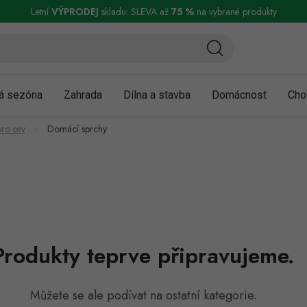
ní a reklamace
Podmínky ochrany osobních údajů
Obchodní podmínky
Letní
VÝPRODEJ
skladu: SLEVA až
75 %
na vybrané produkty
á sezóna
Zahrada
Dílna a stavba
Domácnost
Cho
ro psy
Domácí sprchy
Produkty teprve připravujeme.
Můžete se ale podívat na ostatní kategorie.