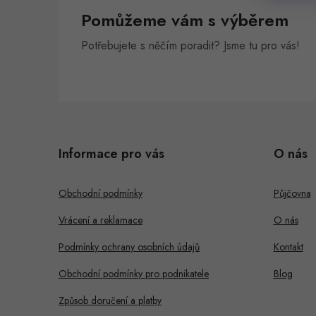
Pomůžeme vám s výběrem
Potřebujete s něčím poradit? Jsme tu pro vás!
Z
á
Informace pro vás
O nás
p
a
Obchodní podmínky
Půjčovna
t
Vrácení a reklamace
O nás
í
Podmínky ochrany osobních údajů
Kontakt
Obchodní podmínky pro podnikatele
Blog
Způsob doručení a platby