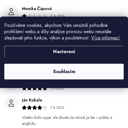
Monika Čápová
8.8.2026
Používáme cookies, abychom Vám umožnili pohodlné
Šroubovací upevňovací závit je příliš krátky nejde na
prohlížení webu a díky analýze provozu webu neustále
silnější pracovní desku tutid se nedá utáhnout že spodu
zlepšovali jeho funkce, výkon a použitelnost.
Více informací
Helena králová
Nastavení
8.8.2026
Objednala jsem si kvetinace a jede n byl praskly dole a
kdyz jsem napsala jak to budem resit tak zadna odpoved
Souhlasím
Jiří Jícha
7.8.2026
Ján Kubala
7.8.2026
Všetko bolo super ale škoda že návod je len v polsky a
anglicky .