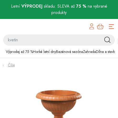
Letní
VÝPRODEJ
skladu: SLEVA až
75 %
na vybrané
produkty
Přejít
Výprodej až 75 %
na
obsah
Horké letní dny
Bazénová sezóna
Výprodej až 75 %
Horké letní dny
Bazénová sezóna
Zahrada
Dílna a stavba
Zahrada
Číše
Dílna a stavba
Domácnost
Chovatelské potřeby