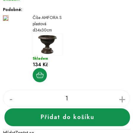
cena:
Podobné:
Číše AMFORA S
plastová
d34x30cm
Skladem
134 Kč
Přidat do košíku
Hlídat
Zeptat se