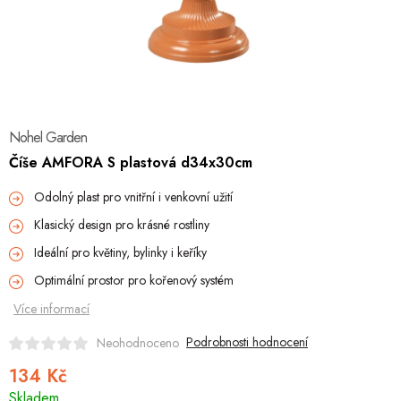
Hobby
Dětské zboží a hračky
Novinky
Nohel Garden
World Cleanup Day
Číše AMFORA S plastová d34x30cm
Akční ceny
Odolný plast pro vnitřní i venkovní užití
Klasický design pro krásné rostliny
Půjčovna
Kontaktuje nás
Obchodní podmínky
Ideální pro květiny, bylinky i keříky
Vrácení a reklamace
Podmínky ochrany osobních údajů
Optimální prostor pro kořenový systém
Obchodní podmínky pro podnikatele
Způsob doručení a platby
Více informací
Zásady používání cookies
O nás
Blog
Podrobnosti hodnocení
Neohodnoceno
134 Kč
Měrná
Skladem