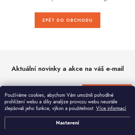
Hobby
Dětské zboží a hračky
ZPĚT DO OBCHODU
Novinky
World Cleanup Day
Akční ceny
Aktuální novinky a akce na váš e-mail
Půjčovna
Kontaktuje nás
Obchodní podmínky
Vrácení a reklamace
Podmínky ochrany osobních údajů
E-mail
PŘIHLÁSIT SE
Používáme cookies, abychom Vám umožnili pohodlné
Obchodní podmínky pro podnikatele
Způsob doručení a platby
prohlížení webu a díky analýze provozu webu neustále
Zásady používání cookies
O nás
Blog
zlepšovali jeho funkce, výkon a použitelnost.
Více informací
Vložením e-mailu souhlasíte s
podmínkami ochrany osobních údajů
Nastavení