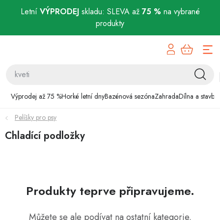
Letní
VÝPRODEJ
skladu: SLEVA až
75 %
na vybrané
produkty
Přejít
Výprodej až 75 %
na
obsah
Horké letní dny
Bazénová sezóna
Výprodej až 75 %
Horké letní dny
Bazénová sezóna
Zahrada
Dílna a stavba
Pelíšky pro psy
Zahrada
Chladící podložky
Dílna a stavba
Domácnost
Produkty teprve připravujeme.
Chovatelské potřeby
Můžete se ale podívat na ostatní kategorie.