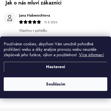
Jana Habenichtova
10.8.2026
Všechno v pořádku
Věra Karkošová
Používáme cookies, abychom Vám umožnili pohodlné
10.8.2026
prohlížení webu a díky analýze provozu webu neustále
zlepšovali jeho funkce, výkon a použitelnost.
Více informací
Miroslav Lamper
10.8.2026
Nastavení
Květa Krejskova
10.8.2026
Souhlasím
Zobrazit další hodnocení