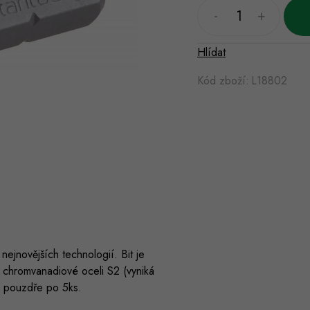
Hlídat
Kód zboží:
L18802
jnovějších technologií. Bit je
chromvanadiové oceli S2 (vyniká
m pouzdře po 5ks.