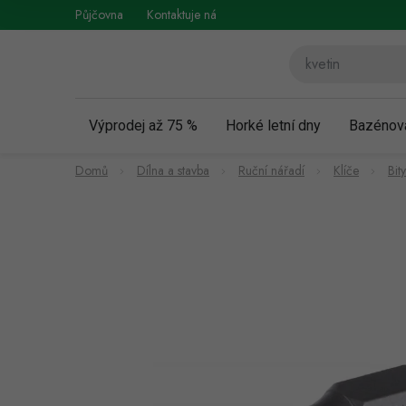
Přejít
Půjčovna
Kontaktuje nás
Obchodní podmínky
Vráce
na
obsah
Výprodej až 75 %
Horké letní dny
Bazénov
Domů
Dílna a stavba
Ruční nářadí
Klíče
Bit