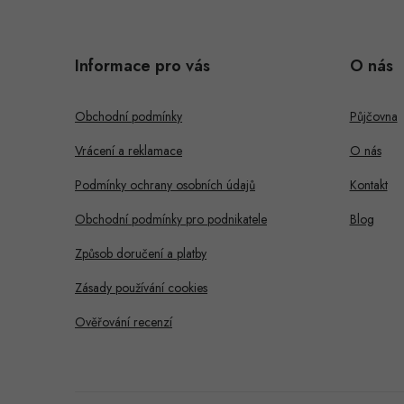
Z
á
Informace pro vás
O nás
p
a
Obchodní podmínky
Půjčovna
t
Vrácení a reklamace
O nás
í
Podmínky ochrany osobních údajů
Kontakt
Obchodní podmínky pro podnikatele
Blog
Způsob doručení a platby
Zásady používání cookies
Ověřování recenzí