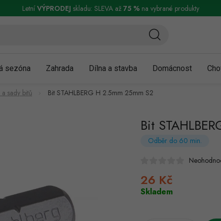
ní a reklamace
Podmínky ochrany osobních údajů
Obchodní podmínky
Letní
VÝPRODEJ
skladu: SLEVA až
75 %
na vybrané produkty
á sezóna
Zahrada
Dílna a stavba
Domácnost
Cho
y a sady bitů
Bit STAHLBERG H 2.5mm 25mm S2
Bit STAHLBE
Odběr do 60 min.
Neohodno
26 Kč
Měrná
cena:
Skladem