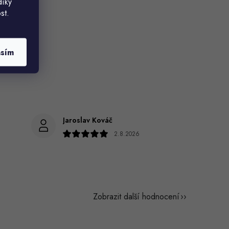
díky
st.
asím
Jaroslav Kováč
2.8.2026
Zobrazit další hodnocení