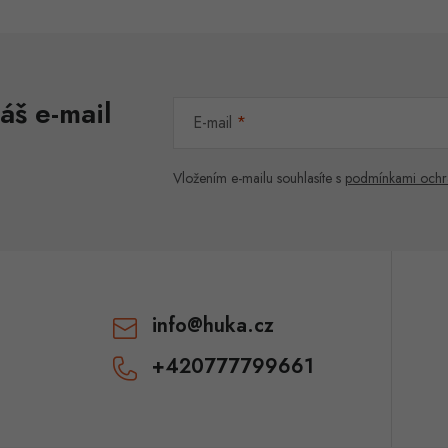
áš e-mail
E-mail
Vložením e-mailu souhlasíte s
podmínkami ochr
info
@
huka.cz
+420777799661