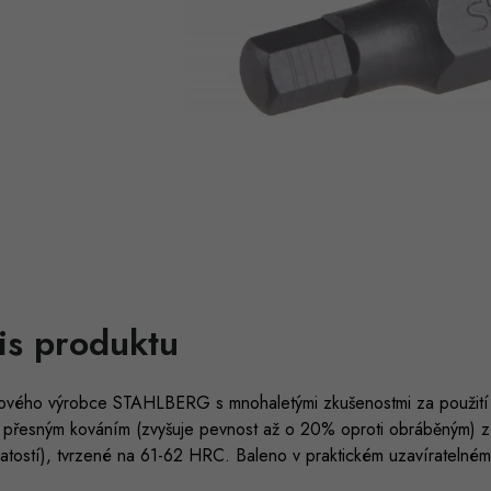
is produktu
ového výrobce STAHLBERG s mnohaletými zkušenostmi za použití ne
 přesným kováním (zvyšuje pevnost až o 20% oproti obráběným) z 
atostí), tvrzené na 61-62 HRC. Baleno v praktickém uzavíratelné