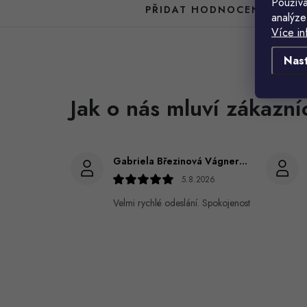
Používá
PŘIDAT HODNOCENÍ
analýze
Více in
Nas
Gabriela Březinová Vágnerová
5.8.2026
Velmi rychlé odeslání. Spokojenost