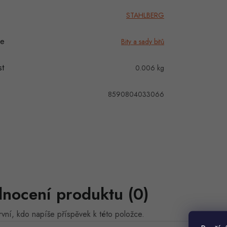
STAHLBERG
ie
Bity a sady bitů
t
0.006 kg
8590804033066
nocení produktu (0)
vní, kdo napíše příspěvek k této položce.