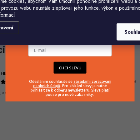
me cookies, abychom Vám umožnili pohodlné prohlížení webu a 
 provozu webu neustále zlepšovali jeho funkce, výkon a použitelno
formací
Komu ji máme poslat?
tavení
Souhl
E-mailová adresa
CHCI SLEVU
HELENA MINAŘÍKOVÁ
Ivana Mimrackova
Odesláním souhlasíte se
zásadami zpracování
5.8.2026
4.8.2026
osobních údajů
. Pro získání slevy je nutné
přihlásit se k odběru newsletteru. Sleva platí
Je sice větší ale vypadá dobře
pouze pro nové zákazníky.