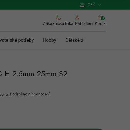
 pro podnikatele
Způsob doručení a platby
Zásady používání cookies
CZK
NÁKUPNÍ
KOŠÍK
Zákaznická linka
Košík
Přihlášení
vatelské potřeby
Hobby
Dětské zboží a hračky
N
RG H 2.5mm 25mm S2
Podrobnosti hodnocení
ceno