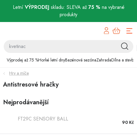
Letní
VÝPRODEJ
skladu: SLEVA až
75 %
na vybrané
produkty
Přejít
Výprodej až 75 %
na
obsah
Horké letní dny
Bazénová sezóna
Výprodej až 75 %
Horké letní dny
Bazénová sezóna
Zahrada
Dílna a stavba
Hry a míče
Zahrada
Antistresové hračky
Dílna a stavba
Nejprodávanější
Domácnost
FT29C SENSORY BALL
Chovatelské potřeby
90 Kč