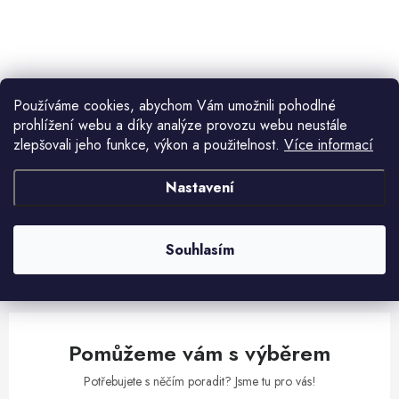
ů
t
O
ů
v
l
á
Používáme cookies, abychom Vám umožnili pohodlné
prohlížení webu a díky analýze provozu webu neustále
d
Aktuální novinky a akce na váš e-mail
zlepšovali jeho funkce, výkon a použitelnost.
Více informací
a
c
Nastavení
í
E-mail
PŘIHLÁSIT SE
p
r
Souhlasím
v
Vložením e-mailu souhlasíte s
podmínkami ochrany osobních údajů
k
y
v
Pomůžeme vám s výběrem
ý
p
Potřebujete s něčím poradit? Jsme tu pro vás!