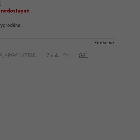
č
Měrná
cena:
 nedostupné
 vyprodána…
Zeptat se
P_APG21-27TSD
Záruka
:
24
G21