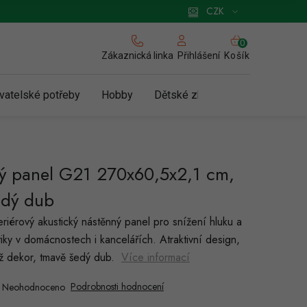
 pro podnikatele
Způsob doručení a platby
Zásady používání cookies
CZK
NÁKUPNÍ
KOŠÍK
Zákaznická linka
Košík
Přihlášení
vatelské potřeby
Hobby
Dětské zboží a hračky
N
ký panel G21 270x60,5x2,1 cm,
edý dub
riérový akustický nástěnný panel pro snížení hluku a
iky v domácnostech i kancelářích. Atraktivní design,
ž dekor, tmavě šedý dub.
Více informací
Podrobnosti hodnocení
Neohodnoceno