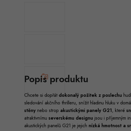
Popis produktu
Chcete si dopřát
dokonalý požitek z poslechu
hud
sledování akčního thrilleru, snížit hladinu hluku v do
stěny
nebo strop
akustickými panely G21
, které
sn
atraktivnímu
severskému designu
jsou i příjemným i
akustických panelů G21 je jejich
nízká hmotnost a 