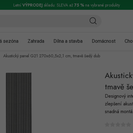
ní a reklamace
Podmínky ochrany osobních údajů
Obchodní podmínky
Letní
VÝPRODEJ
skladu: SLEVA až
75 %
na vybrané produkty
á sezóna
Zahrada
Dílna a stavba
Domácnost
Cho
Akustický panel G21 270x60,5x2,1 cm, tmavě šedý dub
Akustic
tmavě š
Designový inte
zlepšení akust
snadná montá