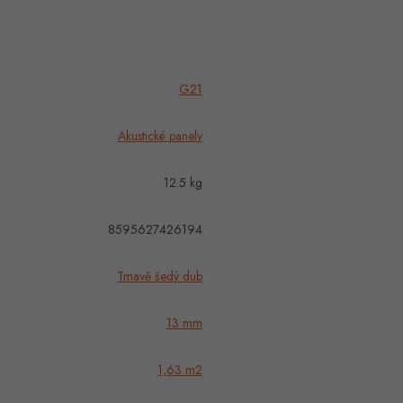
G21
Akustické panely
12.5 kg
8595627426194
Tmavě šedý dub
13 mm
1,63 m2