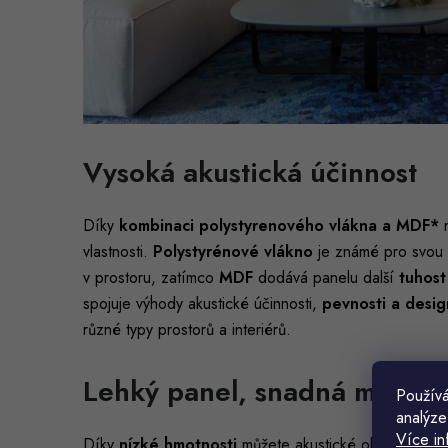
Vysoká akustická účinnost
Díky
kombinaci polystyrenového vlákna a MDF*
m
vlastnosti.
Polystyrénové vlákno
je známé pro svou
v prostoru, zatímco
MDF
dodává panelu další
tuhost 
spojuje výhody akustické účinnosti,
pevnosti a desig
různé typy prostorů a interiérů.
Lehký panel, snadná montá
Používá
analýze
Více in
Díky
nízké hmotnosti
můžete akustické obklady nains