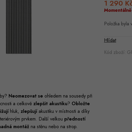
1 290 K
Momentálně
Položka byla
Hlídat
Kód zboží:
G
by?
Neomezovat se
ohledem na sousedy při
mácnosti a celkově
zlepšit akustiku
?
Obložte
ižují
hluk,
zlepšují
akustiku v místnosti a díky
nteriérovým prvkem. Další velkou
předností
snadná montáž
na stěnu nebo na strop.