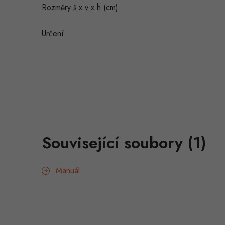
Rozměry š x v x h (cm)
Určení
Související soubory (1)
Manuál