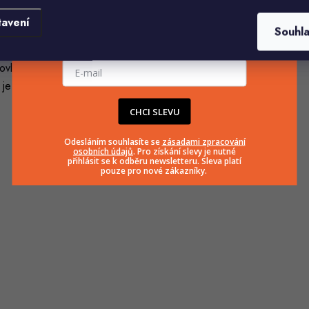
inimální, nároky na údržbu rovněž
. Panely
tavení
Souhl
sát prach z měkké podložky.
E-mailová adresa
ovláknitá deska, kdy je dřevo rozemleté na kaši a
 je pokrytý
PVC fólií
.
CHCI SLEVU
Odesláním souhlasíte se
zásadami zpracování
osobních údajů
. Pro získání slevy je nutné
přihlásit se k odběru newsletteru. Sleva platí
pouze pro nové zákazníky.