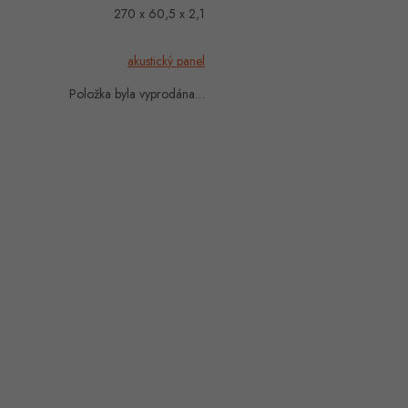
270 x 60,5 x 2,1
akustický panel
Položka byla vyprodána…