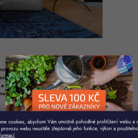
ateriálu má obklad G21 vynikající akustické
schopnost absorbovat zvuk
a snižovat ozvěny
a strukturální stabilitu
. Akustický obklad G21
nové variability
, což jej činí skvělou volbou pro
ž
me cookies, abychom Vám umožnili pohodlné prohlížení webu a 
 provozu webu neustále zlepšovali jeho funkce, výkon a použitelno
formací
talovat na stěnu i na strop.
Montáž je snadná
Komu ji máme poslat?