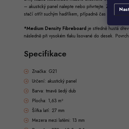
– akustický panel nalepte nebo přivrtejte.
Zátěž je m
Nas
stačí otřít suchým hadříkem, případně čas od času vy
*Medium Density Fibreboard
je středně hustá dřev
následně při vysokém tlaku lisované do desek. Povrch
Specifikace
Značka: G21
Určení: akustický panel
Barva: tmavě šedý dub
Plocha: 1,63 m²
Šířka latí: 27 mm
Mezera mezi latěmi: 13 mm