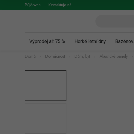
Přejít
Půjčovna
Kontaktuje nás
Obchodní podmínky
Vráce
na
obsah
Výprodej až 75 %
Horké letní dny
Bazénov
Domů
Domácnost
Dům, byt
Akustické panely