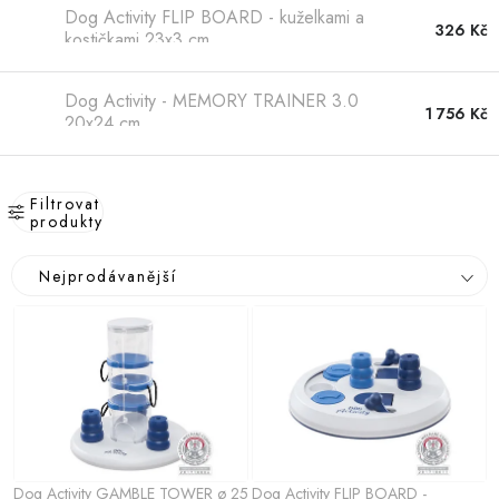
Hobby
Dog Activity FLIP BOARD - kuželkami a
326 Kč
kostičkami 23x3 cm
Dětské zboží a hračky
Dog Activity - MEMORY TRAINER 3.0
1 756 Kč
Novinky
20x24 cm
World Cleanup Day
Filtrovat
produkty
Akční ceny
V
Ř
Nejprodávanější
ý
Půjčovna
Kontaktuje nás
Obchodní podmínky
a
p
Vrácení a reklamace
Podmínky ochrany osobních údajů
z
i
e
Obchodní podmínky pro podnikatele
Způsob doručení a platby
s
n
Zásady používání cookies
O nás
Blog
p
í
r
p
o
r
Dog Activity GAMBLE TOWER ø 25
Dog Activity FLIP BOARD -