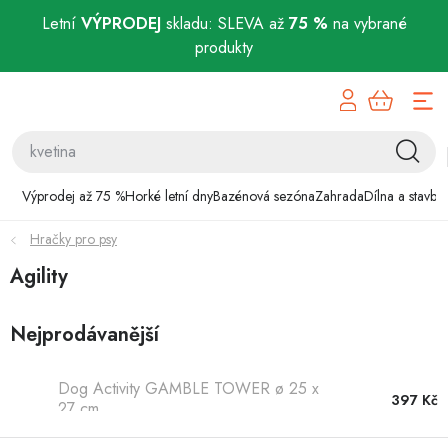
Letní
VÝPRODEJ
skladu: SLEVA až
75 %
na vybrané
produkty
Přejít
Výprodej až 75 %
na
obsah
Horké letní dny
Bazénová sezóna
Výprodej až 75 %
Horké letní dny
Bazénová sezóna
Zahrada
Dílna a stavba
Hračky pro psy
Zahrada
Agility
Dílna a stavba
Nejprodávanější
Domácnost
Dog Activity GAMBLE TOWER ø 25 x
Chovatelské potřeby
397 Kč
27 cm