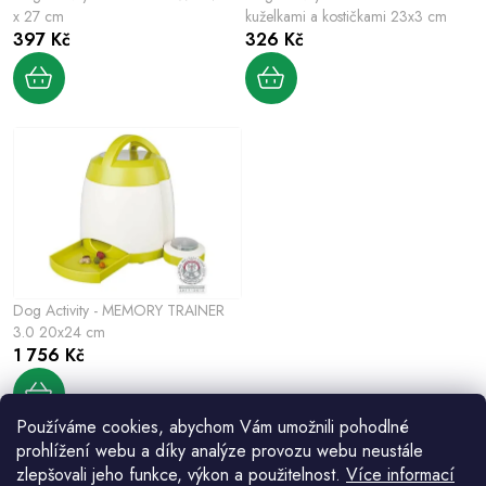
d
o
x 27 cm
kuželkami a kostičkami 23x3 cm
u
397 Kč
326 Kč
d
k
u
t
k
ů
t
ů
Dog Activity - MEMORY TRAINER
3.0 20x24 cm
1 756 Kč
Používáme cookies, abychom Vám umožnili pohodlné
prohlížení webu a díky analýze provozu webu neustále
zlepšovali jeho funkce, výkon a použitelnost.
Více informací