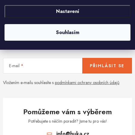
O
Nastavení
v
l
á
Souhlasím
d
Aktuální novinky a akce na váš e-mail
a
c
í
E-mail
PŘIHLÁSIT SE
p
r
v
Vložením e-mailu souhlasíte s
podmínkami ochrany osobních údajů
k
y
v
Pomůžeme vám s výběrem
ý
p
Potřebujete s něčím poradit? Jsme tu pro vás!
i
info
@
huka.cz