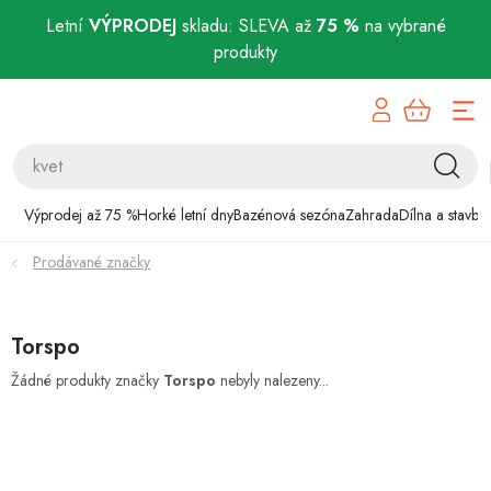
Letní
VÝPRODEJ
skladu: SLEVA až
75 %
na vybrané
produkty
Přejít
Výprodej až 75 %
na
obsah
Horké letní dny
Bazénová sezóna
Výprodej až 75 %
Horké letní dny
Bazénová sezóna
Zahrada
Dílna a stavba
Prodávané značky
Zahrada
Dílna a stavba
Torspo
Domácnost
Žádné produkty značky
Torspo
nebyly nalezeny...
Chovatelské potřeby