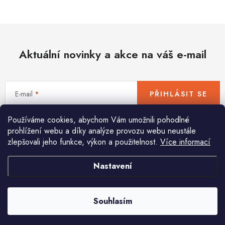
Hobby
Dětské zboží a hračky
Aktuální novinky a akce na váš e-mail
Novinky
World Cleanup Day
E-mail
PŘIHLÁSIT SE
Akční ceny
Používáme cookies, abychom Vám umožnili pohodlné
Vložením e-mailu souhlasíte s
podmínkami ochrany osobních údajů
Půjčovna
Kontaktuje nás
Obchodní podmínky
prohlížení webu a díky analýze provozu webu neustále
zlepšovali jeho funkce, výkon a použitelnost.
Více informací
Vrácení a reklamace
Podmínky ochrany osobních údajů
Obchodní podmínky pro podnikatele
Způsob doručení a platby
Nastavení
Pomůžeme vám s výběrem
Zásady používání cookies
O nás
Blog
Potřebujete s něčím poradit? Jsme tu pro vás!
Souhlasím
info
@
huka.cz