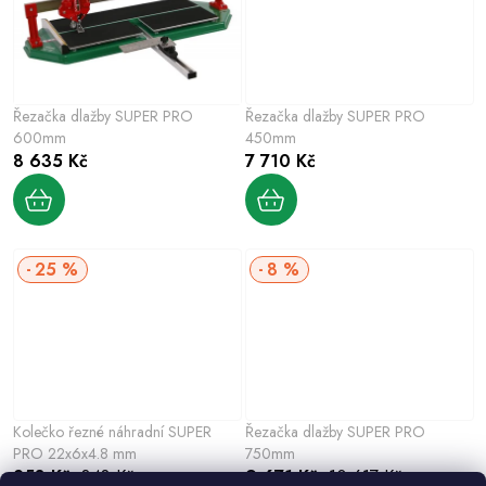
Řezačka dlažby SUPER PRO
Řezačka dlažby SUPER PRO
600mm
450mm
8 635 Kč
7 710 Kč
25 %
8 %
Kolečko řezné náhradní SUPER
Řezačka dlažby SUPER PRO
PRO 22x6x4.8 mm
750mm
258 Kč
348 Kč
9 671 Kč
10 617 Kč