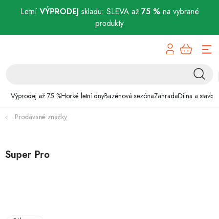
Letní
VÝPRODEJ
skladu: SLEVA až
75 %
na vybrané
produkty
Přejít
Výprodej až 75 %
na
obsah
Horké letní dny
Bazénová sezóna
Výprodej až 75 %
Horké letní dny
Bazénová sezóna
Zahrada
Dílna a stavba
Prodávané značky
Zahrada
Dílna a stavba
Super Pro
Domácnost
Chovatelské potřeby