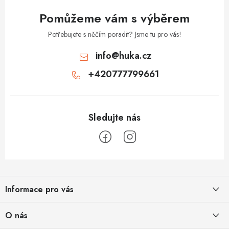
v
Pomůžeme vám s výběrem
ý
p
Potřebujete s něčím poradit? Jsme tu pro vás!
i
info
@
huka.cz
s
+420777799661
u
Z
á
Informace pro vás
p
a
Obchodní podmínky
O nás
t
Vrácení a reklamace