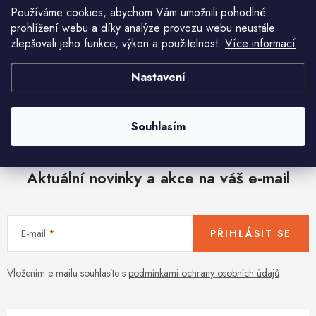
Používáme cookies, abychom Vám umožnili pohodlné
prohlížení webu a díky analýze provozu webu neustále
zlepšovali jeho funkce, výkon a použitelnost.
Více informací
Nastavení
O
v
l
Souhlasím
á
d
Aktuální novinky a akce na váš e-mail
a
c
í
E-mail
PŘIHLÁSIT SE
p
r
v
Vložením e-mailu souhlasíte s
podmínkami ochrany osobních údajů
k
y