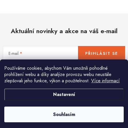
Hobby
Dětské zboží a hračky
Aktuální novinky a akce na váš e-mail
Novinky
World Cleanup Day
E-mail
PŘIHLÁSIT SE
Akční ceny
Používáme cookies, abychom Vám umožnili pohodlné
Vložením e-mailu souhlasíte s
podmínkami ochrany osobních údajů
Půjčovna
Kontaktuje nás
Obchodní podmínky
prohlížení webu a díky analýze provozu webu neustále
zlepšovali jeho funkce, výkon a použitelnost.
Více informací
Vrácení a reklamace
Podmínky ochrany osobních údajů
Obchodní podmínky pro podnikatele
Způsob doručení a platby
Nastavení
Pomůžeme vám s výběrem
Zásady používání cookies
O nás
Blog
Potřebujete s něčím poradit? Jsme tu pro vás!
Souhlasím
info
@
huka.cz