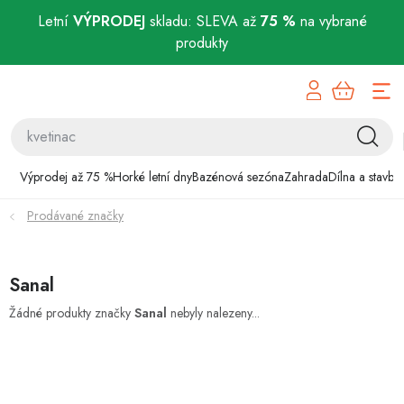
Letní
VÝPRODEJ
skladu: SLEVA až
75 %
na vybrané
produkty
Přejít
Výprodej až 75 %
na
obsah
Horké letní dny
Bazénová sezóna
Výprodej až 75 %
Horké letní dny
Bazénová sezóna
Zahrada
Dílna a stavba
Prodávané značky
Zahrada
Dílna a stavba
Sanal
Domácnost
Žádné produkty značky
Sanal
nebyly nalezeny...
Chovatelské potřeby