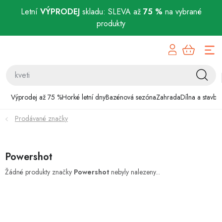
Letní
VÝPRODEJ
skladu: SLEVA až
75 %
na vybrané
produkty
Přejít
Výprodej až 75 %
na
obsah
Horké letní dny
Bazénová sezóna
Výprodej až 75 %
Horké letní dny
Bazénová sezóna
Zahrada
Dílna a stavba
Prodávané značky
Zahrada
Dílna a stavba
Powershot
Domácnost
Žádné produkty značky
Powershot
nebyly nalezeny...
Chovatelské potřeby