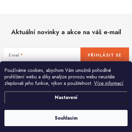
Hobby
Dětské zboží a hračky
Aktuální novinky a akce na váš e-mail
Novinky
World Cleanup Day
E-mail
PŘIHLÁSIT SE
Akční ceny
Používáme cookies, abychom Vám umožnili pohodlné
Vložením e-mailu souhlasíte s
podmínkami ochrany osobních údajů
Půjčovna
Kontaktuje nás
Obchodní podmínky
prohlížení webu a díky analýze provozu webu neustále
zlepšovali jeho funkce, výkon a použitelnost.
Více informací
Vrácení a reklamace
Podmínky ochrany osobních údajů
Obchodní podmínky pro podnikatele
Způsob doručení a platby
Nastavení
Pomůžeme vám s výběrem
Zásady používání cookies
O nás
Blog
Potřebujete s něčím poradit? Jsme tu pro vás!
Souhlasím
info
@
huka.cz